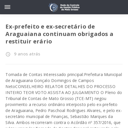
Ex-prefeito e ex-secretário de
Araguaiana continuam obrigados a
restituir erário
9 anos atrás
access_time
Tomada de Contas Interessado principal:Prefeitura Municipal
de Araguaiana Gonçalo Domingos de Campos
NetoCONSELHEIRO RELATOR DETALHES DO PROCESSO
INTEIRO TEOR VOTO ASSISTA AO JULGAMENTO O Pleno do
Tribunal de Contas de Mato Grosso (TCE-MT) negou
provimento a recurso ordinário interposto pelo ex-prefeito
de Araguaiana, Pedro Paschoal Rodrigues Alvares, e pelo ex-
secretário municipal de Finanças, Sebastião Marques da
Silva. Ambos recorreram contra o Acórdão nº 357/2016, que