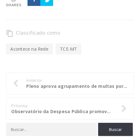
SHARES
Classificado como
content_copy
Acontece na Rede
TCE-MT
Anterior
Pleno aprova agrupamento de multas por irregularidades já julgadas
Próxima
Observatório da Despesa Pública promove nova etapa de implantação em Rondônia