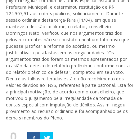
julgou irregular Tomada de Contas Especial instaurada pela
Prefeitura Municipal, e determinou restituição de R$
124.907,91 aos cofres públicos, solidariamente. Durante
sessão ordinária desta terça-feira (11/04), em que se
manteve a decisão incólume, o relator, conselheiro
Domingos Neto, verificou que nos argumentos trazidos
pelos recorrentes não se constatou nenhum fato novo que
pudesse justificar a reforma do acórdão, ou mesmo
justificativas que afastassem as irregularidades. "Os
argumentos trazidos foram os mesmos apresentados por
ocasião da defesa do relatório preliminar, conforme consta
do relatório técnico de defesa", completou em seu voto.
Dentre as falhas reiteradas está o não recolhimento dos
valores devidos ao INSS, referentes à parte patronal. Esta foi
a principal motivação, de acordo com o conselheiro, que
motivou o julgamento pela irregularidade da tomada de
contas especial com imputação de débitos. Assim, negou
provimento ao recurso ordinário e foi acompanhado pelos
demais membros do Pleno.
0