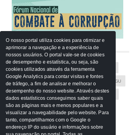
O nosso portal utiliza cookies para otimizar e
aprimorar a navegação e a experiência de
NUVEM DE TAGS
nossos usuários. O portal vale-se de cookies
de desempenho e estatística, ou seja, são
Acontece na Rede
AGU
AMM
Artigos
cookies utilizados através da ferramenta
Google Analytics para contar visitas e fontes
Atricon
Audicom
CAU-MT
CGE
CGU
de tráfego, a fim de analisar e melhorar o
desempenho do nosso website. Através destes
CREA-MT
Eventos
MPC-MT
MPE-MT
dados estatísticos conseguimos saber quais
são as páginas mais e menos populares e a
MPF
Notícias
PF
PGE-MT
PGR
visualizar a navegabilidade pelo website. Para
tanto, compartilhamos com o Google o
Receita Federal
Sem categoria
Senado
endereço IP do usuário e informações sobre
TCE-MT
TCU
TRE
sua navegação no portal. Todas as