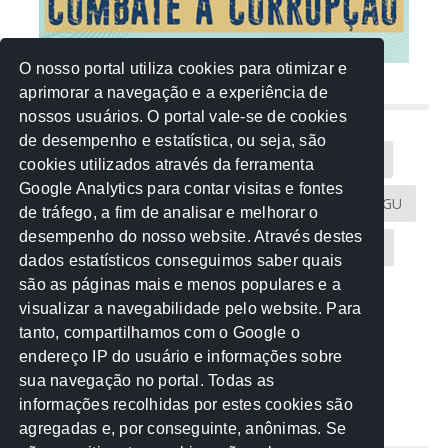
O nosso portal utiliza cookies para otimizar e
aprimorar a navegação e a experiência de
NUVEM DE TAGS
nossos usuários. O portal vale-se de cookies
de desempenho e estatística, ou seja, são
Acontece na Rede
AGU
AMM
Artigos
cookies utilizados através da ferramenta
Google Analytics para contar visitas e fontes
Atricon
Audicom
CAU-MT
CGE
CGU
de tráfego, a fim de analisar e melhorar o
desempenho do nosso website. Através destes
CREA-MT
Eventos
MPC-MT
MPE-MT
dados estatísticos conseguimos saber quais
são as páginas mais e menos populares e a
MPF
Notícias
PF
PGE-MT
PGR
visualizar a navegabilidade pelo website. Para
tanto, compartilhamos com o Google o
Receita Federal
Sem categoria
Senado
endereço IP do usuário e informações sobre
TCE-MT
TCU
TRE
sua navegação no portal. Todas as
informações recolhidas por estes cookies são
agregadas e, por conseguinte, anônimas. Se