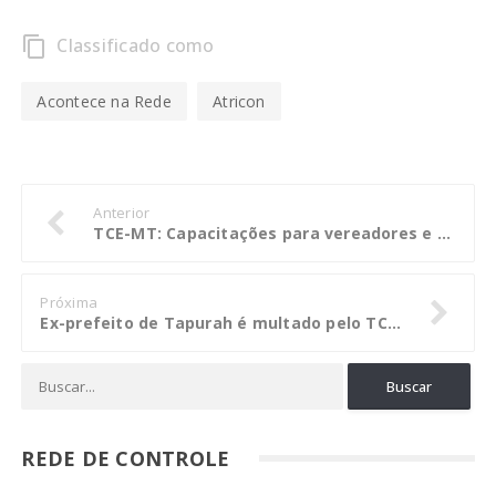
Classificado como
content_copy
Acontece na Rede
Atricon
Anterior
TCE-MT: Capacitações para vereadores e gestores garantem salto de qualidade nos municípios
Próxima
Ex-prefeito de Tapurah é multado pelo TCE por prática de nepotismo
REDE DE CONTROLE