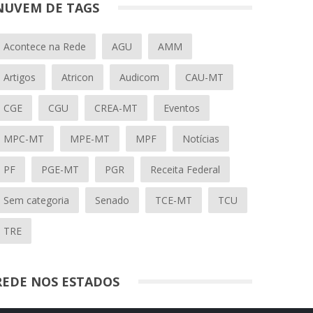
NUVEM DE TAGS
Acontece na Rede
AGU
AMM
Artigos
Atricon
Audicom
CAU-MT
CGE
CGU
CREA-MT
Eventos
MPC-MT
MPE-MT
MPF
Notícias
PF
PGE-MT
PGR
Receita Federal
Sem categoria
Senado
TCE-MT
TCU
TRE
REDE NOS ESTADOS