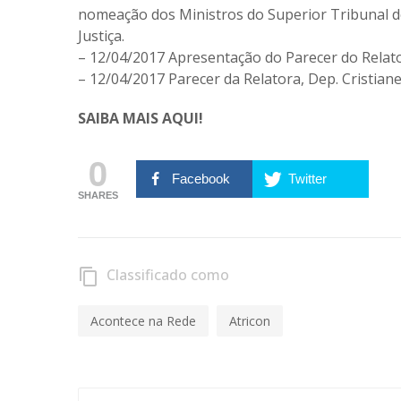
nomeação dos Ministros do Superior Tribunal de
Justiça.
– 12/04/2017 Apresentação do Parecer do Relator
– 12/04/2017 Parecer da Relatora, Dep. Cristiane
SAIBA MAIS
AQUI!
0
Facebook
Twitter
SHARES
Classificado como
content_copy
Acontece na Rede
Atricon