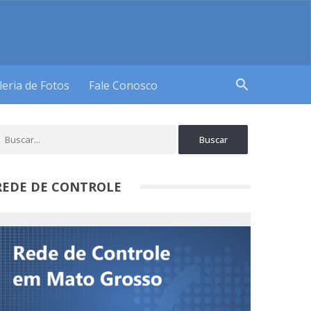
search
leria de Fotos
Fale Conosco
REDE DE CONTROLE