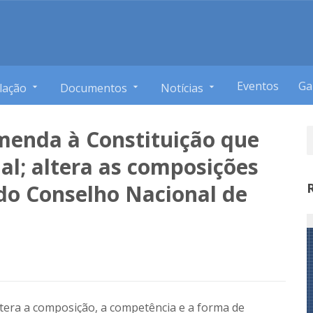
Eventos
Ga
lação
Documentos
Notícias
menda à Constituição que
nal; altera as composições
 do Conselho Nacional de
ltera a composição, a competência e a forma de