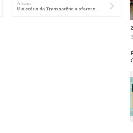
Próxima
Ministério da Transparência oferece cursos de certificação em ouvidoria
2
access