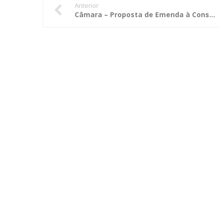
Anterior
Câmara – Proposta de Emenda à Constituição que altera dispositivos relativos aos Tribunais (PEC-0262/2008)