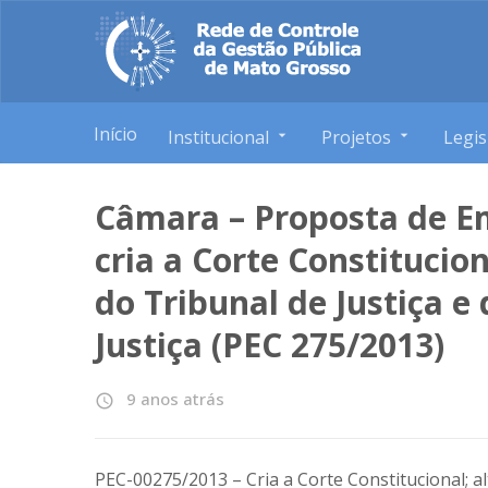
Início
Institucional
Projetos
Legis
Câmara – Proposta de E
cria a Corte Constitucio
do Tribunal de Justiça e
Justiça (PEC 275/2013)
9 anos atrás
access_time
PEC-00275/2013 – Cria a Corte Constitucional; a