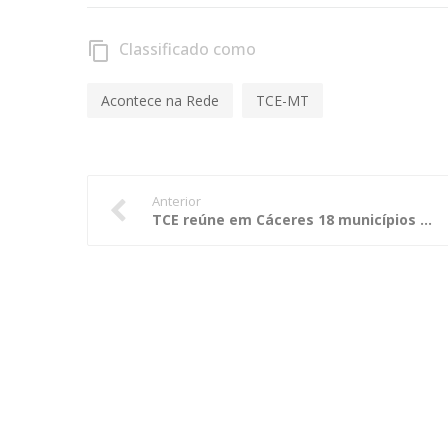
Classificado como
content_copy
Acontece na Rede
TCE-MT
Anterior
TCE reúne em Cáceres 18 municípios para debate sobre controle e gestão pública