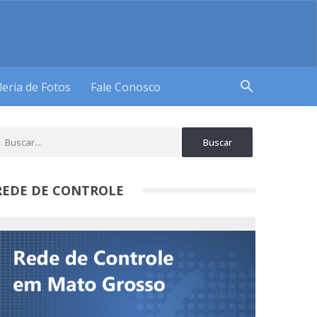
search
leria de Fotos
Fale Conosco
REDE DE CONTROLE