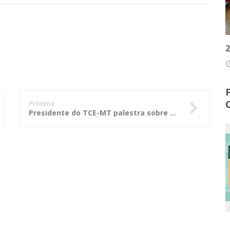
2
access
Próxima
Presidente do TCE-MT palestra sobre desafios do gestor público em evento do CFA