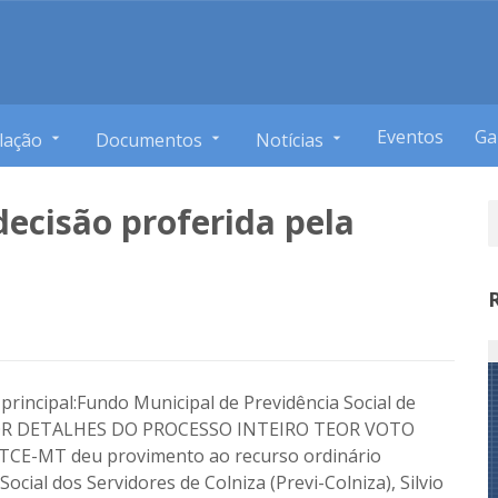
Eventos
Ga
lação
Documentos
Notícias
decisão proferida pela
rincipal:Fundo Municipal de Previdência Social de
OR DETALHES DO PROCESSO INTEIRO TEOR VOTO
CE-MT deu provimento ao recurso ordinário
ocial dos Servidores de Colniza (Previ-Colniza), Silvio