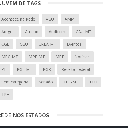
NUVEM DE TAGS
Acontece na Rede
AGU
AMM
Artigos
Atricon
Audicom
CAU-MT
CGE
CGU
CREA-MT
Eventos
MPC-MT
MPE-MT
MPF
Notícias
PF
PGE-MT
PGR
Receita Federal
Sem categoria
Senado
TCE-MT
TCU
TRE
REDE NOS ESTADOS