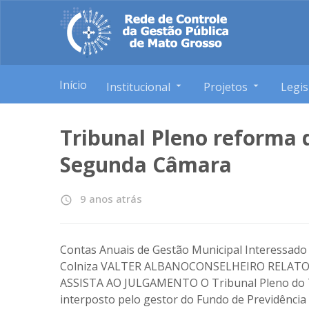
Início
Institucional
Projetos
Legis
Tribunal Pleno reforma 
Segunda Câmara
9 anos atrás
access_time
Contas Anuais de Gestão Municipal Interessado p
Colniza VALTER ALBANOCONSELHEIRO RELAT
ASSISTA AO JULGAMENTO O Tribunal Pleno do T
interposto pelo gestor do Fundo de Previdência S