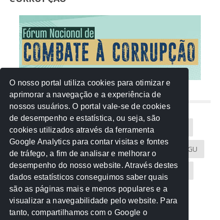
O nosso portal utiliza cookies para otimizar e
aprimorar a navegação e a experiência de
NUVEM DE TAGS
nossos usuários. O portal vale-se de cookies
de desempenho e estatística, ou seja, são
Acontece na Rede
AGU
AMM
Artigos
cookies utilizados através da ferramenta
Google Analytics para contar visitas e fontes
Atricon
Audicom
CAU-MT
CGE
CGU
de tráfego, a fim de analisar e melhorar o
desempenho do nosso website. Através destes
CREA-MT
Eventos
MPC-MT
MPE-MT
dados estatísticos conseguimos saber quais
são as páginas mais e menos populares e a
MPF
Notícias
PF
PGE-MT
PGR
visualizar a navegabilidade pelo website. Para
tanto, compartilhamos com o Google o
Receita Federal
Sem categoria
Senado