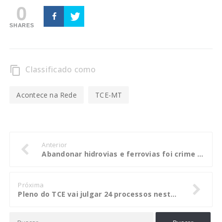
0
SHARES
Classificado como
content_copy
Acontece na Rede
TCE-MT
Anterior
Abandonar hidrovias e ferrovias foi crime lesa pátria, diz presidente do TCE-MT
Próxima
Pleno do TCE vai julgar 24 processos nesta terça-feira