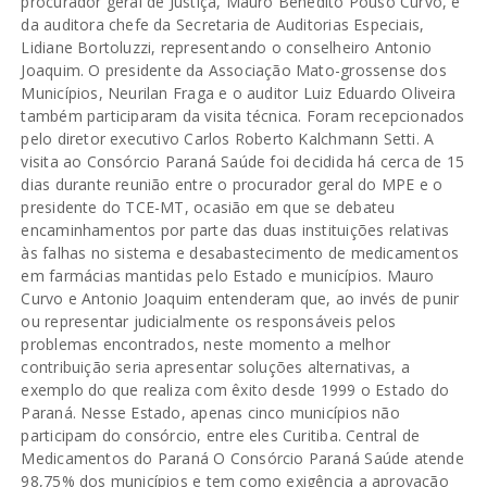
procurador geral de Justiça, Mauro Benedito Pouso Curvo, e
da auditora chefe da Secretaria de Auditorias Especiais,
Lidiane Bortoluzzi, representando o conselheiro Antonio
Joaquim. O presidente da Associação Mato-grossense dos
Municípios, Neurilan Fraga e o auditor Luiz Eduardo Oliveira
também participaram da visita técnica. Foram recepcionados
pelo diretor executivo Carlos Roberto Kalchmann Setti. A
visita ao Consórcio Paraná Saúde foi decidida há cerca de 15
dias durante reunião entre o procurador geral do MPE e o
presidente do TCE-MT, ocasião em que se debateu
encaminhamentos por parte das duas instituições relativas
às falhas no sistema e desabastecimento de medicamentos
em farmácias mantidas pelo Estado e municípios. Mauro
Curvo e Antonio Joaquim entenderam que, ao invés de punir
ou representar judicialmente os responsáveis pelos
problemas encontrados, neste momento a melhor
contribuição seria apresentar soluções alternativas, a
exemplo do que realiza com êxito desde 1999 o Estado do
Paraná. Nesse Estado, apenas cinco municípios não
participam do consórcio, entre eles Curitiba. Central de
Medicamentos do Paraná O Consórcio Paraná Saúde atende
98,75% dos municípios e tem como exigência a aprovação