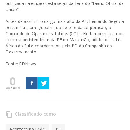
publicada na edição desta segunda-feira do “Diário Oficial da
União”.
Antes de assumir o cargo mais alto da PF, Fernando Segóvia
pertenceu a um grupamento de elite da corporação, o
Comando de Operações Táticas (COT). Ele também já atuou
como superintendente da PF no Maranhão, adido policial na
África do Sul e coordenador, pela PF, da Campanha do
Desarmamento.
Fonte:
RDNews
0
SHARES
Classificado como
content_copy
Acontece na Rede
PF