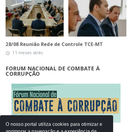
28/08 Reunião Rede de Controle TCE-MT
11 meses atrás
access_time
FORUM NACIONAL DE COMBATE À
CORRUPÇÃO
O nosso portal utiliza cookies para otimizar e
aprimorar a navegação e a experiência de