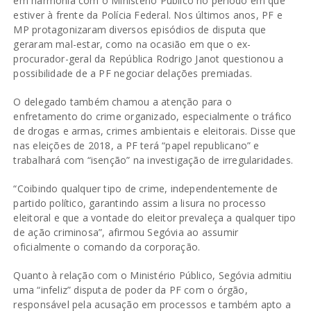
em harmonia com o Ministério Público no período em que
estiver à frente da Polícia Federal. Nos últimos anos, PF e
MP protagonizaram diversos episódios de disputa que
geraram mal-estar, como na ocasião em que o ex-
procurador-geral da República Rodrigo Janot questionou a
possibilidade de a PF negociar delações premiadas.
O delegado também chamou a atenção para o
enfretamento do crime organizado, especialmente o tráfico
de drogas e armas, crimes ambientais e eleitorais. Disse que
nas eleições de 2018, a PF terá “papel republicano” e
trabalhará com “isenção” na investigação de irregularidades.
“Coibindo qualquer tipo de crime, independentemente de
partido político, garantindo assim a lisura no processo
eleitoral e que a vontade do eleitor prevaleça a qualquer tipo
de ação criminosa”, afirmou Segóvia ao assumir
oficialmente o comando da corporação.
Quanto à relação com o Ministério Público, Segóvia admitiu
uma “infeliz” disputa de poder da PF com o órgão,
responsável pela acusação em processos e também apto a