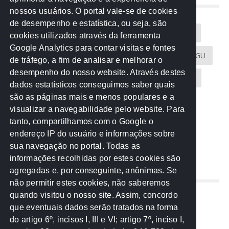
NUVEM DE TAGS
nossos usuários. O portal vale-se de cookies
de desempenho e estatística, ou seja, são
Acontece na Rede
AGU
AMM
Artigos
cookies utilizados através da ferramenta
Google Analytics para contar visitas e fontes
Atricon
Audicom
CAU-MT
CGE
CGU
de tráfego, a fim de analisar e melhorar o
desempenho do nosso website. Através destes
CREA-MT
Eventos
MPC-MT
MPE-MT
dados estatísticos conseguimos saber quais
são as páginas mais e menos populares e a
MPF
Notícias
PF
PGE-MT
PGR
visualizar a navegabilidade pelo website. Para
tanto, compartilhamos com o Google o
Receita Federal
Sem categoria
Senado
endereço IP do usuário e informações sobre
TCE-MT
TCU
TRE
sua navegação no portal. Todas as
informações recolhidas por estes cookies são
agregadas e, por conseguinte, anônimas. Se
REDE NOS ESTADOS
não permitir estes cookies, não saberemos
quando visitou o nosso site. Assim, concordo
Mato Grosso do Sul
que eventuais dados serão tratados na forma
Paraná
do artigo 6º, incisos I, III e VI; artigo 7º, inciso I,