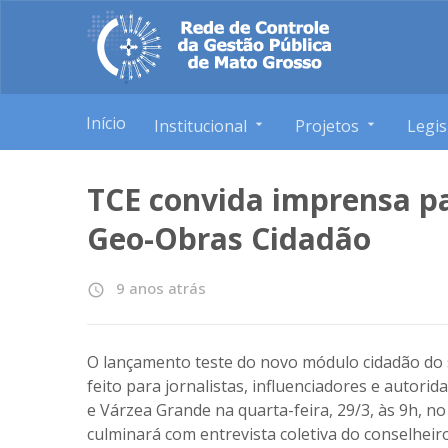
Início
Institucional
Projetos
Legis
TCE convida imprensa p
Geo-Obras Cidadão
9 anos atrás
access_time
O lançamento teste do novo módulo cidadão do
feito para jornalistas, influenciadores e autori
e Várzea Grande na quarta-feira, 29/3, às 9h, no
culminará com entrevista coletiva do conselheir