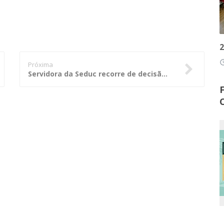
2
access
Próxima
Servidora da Seduc recorre de decisão do TCE-MT