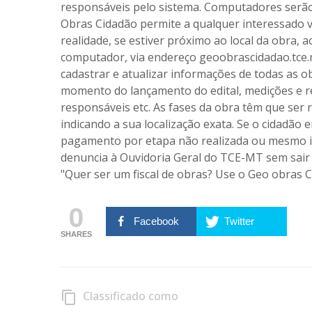
responsáveis pelo sistema. Computadores serão 
Obras Cidadão permite a qualquer interessado v
realidade, se estiver próximo ao local da obra, 
computador, via endereço geoobrascidadao.tce.
cadastrar e atualizar informações de todas as
momento do lançamento do edital, medições e r
responsáveis etc. As fases da obra têm que ser 
indicando a sua localização exata. Se o cidadão
pagamento por etapa não realizada ou mesmo in
denuncia à Ouvidoria Geral do TCE-MT sem sair
"Quer ser um fiscal de obras? Use o Geo obras C
0
Facebook
Twitter
SHARES
Classificado como
content_copy