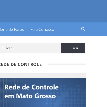
search
leria de Fotos
Fale Conosco
REDE DE CONTROLE