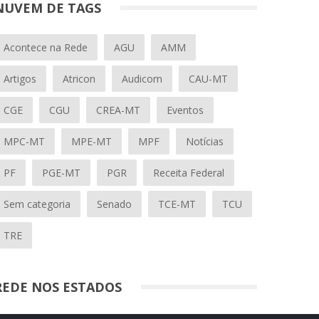
NUVEM DE TAGS
Acontece na Rede
AGU
AMM
Artigos
Atricon
Audicom
CAU-MT
CGE
CGU
CREA-MT
Eventos
MPC-MT
MPE-MT
MPF
Notícias
PF
PGE-MT
PGR
Receita Federal
Sem categoria
Senado
TCE-MT
TCU
TRE
REDE NOS ESTADOS