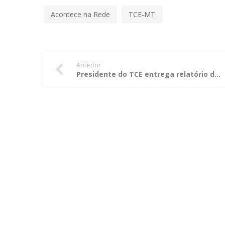
Acontece na Rede
TCE-MT
Anterior
Presidente do TCE entrega relatório de auditoria do transporte coletivo aos líderes comunitários