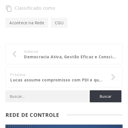
Classificado como
content_copy
Acontece na Rede
CGU
Anterior
Democracia Ativa, Gestão Eficaz e Consciência Cidadã, chegam a Lucas dia 8
Próxima
Lucas assume compromisso com PDI e quer ser modelo em planejamento
REDE DE CONTROLE