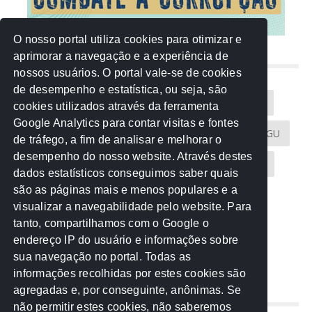
O nosso portal utiliza cookies para otimizar e
aprimorar a navegação e a experiência de
NUVEM DE TAGS
nossos usuários. O portal vale-se de cookies
de desempenho e estatística, ou seja, são
Acontece na Rede
AGU
AMM
Artigos
cookies utilizados através da ferramenta
Google Analytics para contar visitas e fontes
Atricon
Audicom
CAU-MT
CGE
CGU
de tráfego, a fim de analisar e melhorar o
desempenho do nosso website. Através destes
CREA-MT
Eventos
MPC-MT
MPE-MT
dados estatísticos conseguimos saber quais
são as páginas mais e menos populares e a
MPF
Notícias
PF
PGE-MT
PGR
visualizar a navegabilidade pelo website. Para
tanto, compartilhamos com o Google o
Receita Federal
Sem categoria
Senado
endereço IP do usuário e informações sobre
TCE-MT
TCU
TRE
sua navegação no portal. Todas as
informações recolhidas por estes cookies são
agregadas e, por conseguinte, anônimas. Se
REDE NOS ESTADOS
não permitir estes cookies, não saberemos