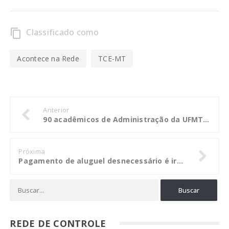
Classificado como
content_copy
Acontece na Rede
TCE-MT
Anterior
90 acadêmicos de Administração da UFMT conhecem atividades do TCE
Próxima
Pagamento de aluguel desnecessário é irregular e TCE envia processo ao MPE
REDE DE CONTROLE