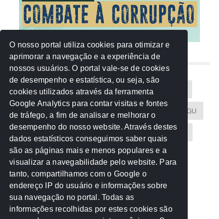
O nosso portal utiliza cookies para otimizar e
aprimorar a navegação e a experiência de
NUVEM DE TAGS
nossos usuários. O portal vale-se de cookies
de desempenho e estatística, ou seja, são
Acontece na Rede
AGU
AMM
Artigos
cookies utilizados através da ferramenta
Google Analytics para contar visitas e fontes
Atricon
Audicom
CAU-MT
CGE
CGU
de tráfego, a fim de analisar e melhorar o
desempenho do nosso website. Através destes
CREA-MT
Eventos
MPC-MT
MPE-MT
dados estatísticos conseguimos saber quais
são as páginas mais e menos populares e a
MPF
Notícias
PF
PGE-MT
PGR
visualizar a navegabilidade pelo website. Para
tanto, compartilhamos com o Google o
Receita Federal
Sem categoria
Senado
endereço IP do usuário e informações sobre
TCE-MT
TCU
TRE
sua navegação no portal. Todas as
informações recolhidas por estes cookies são