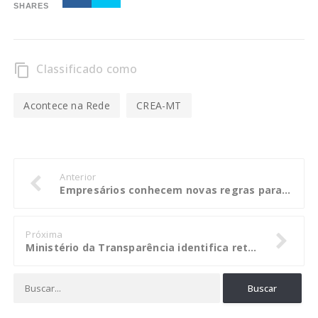
SHARES
Classificado como
content_copy
Acontece na Rede
CREA-MT
Anterior
Empresários conhecem novas regras para doação de campanhas
Próxima
Ministério da Transparência identifica retorno potencial de R$ 2,6 bi aos cofres públicos