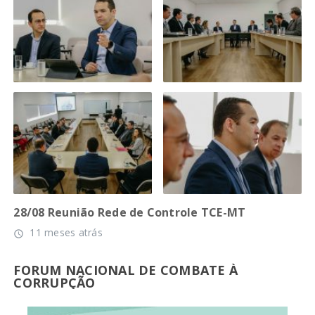
28/08 Reunião Rede de Controle TCE-MT
11 meses atrás
access_time
FORUM NACIONAL DE COMBATE À
CORRUPÇÃO