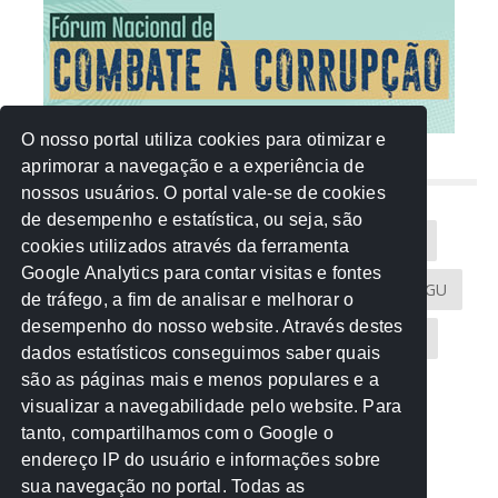
O nosso portal utiliza cookies para otimizar e
aprimorar a navegação e a experiência de
NUVEM DE TAGS
nossos usuários. O portal vale-se de cookies
de desempenho e estatística, ou seja, são
Acontece na Rede
AGU
AMM
Artigos
cookies utilizados através da ferramenta
Google Analytics para contar visitas e fontes
Atricon
Audicom
CAU-MT
CGE
CGU
de tráfego, a fim de analisar e melhorar o
desempenho do nosso website. Através destes
CREA-MT
Eventos
MPC-MT
MPE-MT
dados estatísticos conseguimos saber quais
são as páginas mais e menos populares e a
MPF
Notícias
PF
PGE-MT
PGR
visualizar a navegabilidade pelo website. Para
tanto, compartilhamos com o Google o
Receita Federal
Sem categoria
Senado
endereço IP do usuário e informações sobre
TCE-MT
TCU
TRE
sua navegação no portal. Todas as