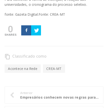
universidades, o cronograma do processo seletivo.
fonte: Gazeta Digital.
Fonte: CREA-MT
0
SHARES
Classificado como
content_copy
Acontece na Rede
CREA-MT
Anterior
Empresários conhecem novas regras para doação de campanhas