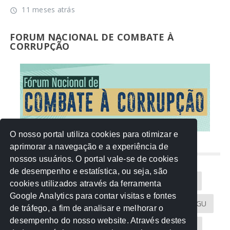
11 meses atrás
access_time
FORUM NACIONAL DE COMBATE À
CORRUPÇÃO
O nosso portal utiliza cookies para otimizar e
aprimorar a navegação e a experiência de
NUVEM DE TAGS
nossos usuários. O portal vale-se de cookies
de desempenho e estatística, ou seja, são
Acontece na Rede
AGU
AMM
Artigos
cookies utilizados através da ferramenta
Google Analytics para contar visitas e fontes
Atricon
Audicom
CAU-MT
CGE
CGU
de tráfego, a fim de analisar e melhorar o
desempenho do nosso website. Através destes
CREA-MT
Eventos
MPC-MT
MPE-MT