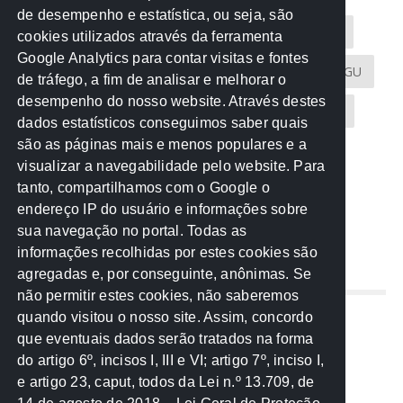
de desempenho e estatística, ou seja, são
Acontece na Rede
AGU
AMM
Artigos
cookies utilizados através da ferramenta
Google Analytics para contar visitas e fontes
Atricon
Audicom
CAU-MT
CGE
CGU
de tráfego, a fim de analisar e melhorar o
desempenho do nosso website. Através destes
CREA-MT
Eventos
MPC-MT
MPE-MT
dados estatísticos conseguimos saber quais
são as páginas mais e menos populares e a
MPF
Notícias
PF
PGE-MT
PGR
visualizar a navegabilidade pelo website. Para
tanto, compartilhamos com o Google o
Receita Federal
Sem categoria
Senado
endereço IP do usuário e informações sobre
TCE-MT
TCU
TRE
sua navegação no portal. Todas as
informações recolhidas por estes cookies são
agregadas e, por conseguinte, anônimas. Se
REDE NOS ESTADOS
não permitir estes cookies, não saberemos
quando visitou o nosso site. Assim, concordo
Mato Grosso do Sul
que eventuais dados serão tratados na forma
Paraná
do artigo 6º, incisos I, III e VI; artigo 7º, inciso I,
Nacional
e artigo 23, caput, todos da Lei n.º 13.709, de