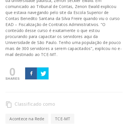
da universidade paulista, Zenon Seckler Ewald. Em
comunicado ao Tribunal de Contas, Zenon Ewald explicou
que estava navegando pelo site da Escola Superior de
Contas Benedito Santana da Silva Freire quando viu o curso
EAD – Fiscalização de Contratos Administrativos. "O
conteúdo desse curso é exatamente o que estou
procurando para capacitar os servidores aqui da
Universidade de São Paulo. Tenho uma população de pouco
mais de 300 servidores a serem capacitados", explicou no e-
mail destinado ao TCE-MT.
0
SHARES
Classificado como
content_copy
Acontece na Rede
TCE-MT