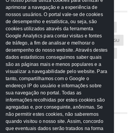
O nosso portal utiliza cookies para otimizar e
aprimorar a navegação e a experiência de
NUVEM DE TAGS
nossos usuários. O portal vale-se de cookies
de desempenho e estatística, ou seja, são
Acontece na Rede
AGU
AMM
Artigos
cookies utilizados através da ferramenta
Google Analytics para contar visitas e fontes
Atricon
Audicom
CAU-MT
CGE
CGU
de tráfego, a fim de analisar e melhorar o
desempenho do nosso website. Através destes
CREA-MT
Eventos
MPC-MT
MPE-MT
dados estatísticos conseguimos saber quais
são as páginas mais e menos populares e a
MPF
Notícias
PF
PGE-MT
PGR
visualizar a navegabilidade pelo website. Para
tanto, compartilhamos com o Google o
Receita Federal
Sem categoria
Senado
endereço IP do usuário e informações sobre
TCE-MT
TCU
TRE
sua navegação no portal. Todas as
informações recolhidas por estes cookies são
agregadas e, por conseguinte, anônimas. Se
REDE NOS ESTADOS
não permitir estes cookies, não saberemos
quando visitou o nosso site. Assim, concordo
Mato Grosso do Sul
que eventuais dados serão tratados na forma