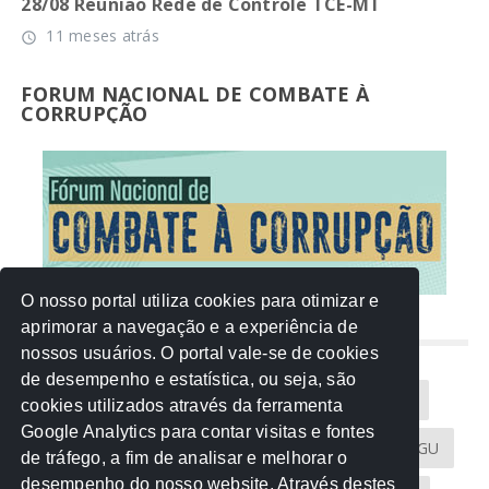
28/08 Reunião Rede de Controle TCE-MT
11 meses atrás
access_time
FORUM NACIONAL DE COMBATE À
CORRUPÇÃO
O nosso portal utiliza cookies para otimizar e
aprimorar a navegação e a experiência de
NUVEM DE TAGS
nossos usuários. O portal vale-se de cookies
de desempenho e estatística, ou seja, são
Acontece na Rede
AGU
AMM
Artigos
cookies utilizados através da ferramenta
Google Analytics para contar visitas e fontes
Atricon
Audicom
CAU-MT
CGE
CGU
de tráfego, a fim de analisar e melhorar o
desempenho do nosso website. Através destes