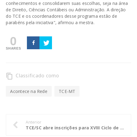
conhecimentos e consolidarem suas escolhas, seja na área
de Direito, Ciências Contábeis ou Administração. A direção
do TCE e os coordenadores desse programa estão de
parabéns pela iniciativa", afirmou a mestra.
0
SHARES
Classificado como
content_copy
Acontece na Rede
TCE-MT
Anterior
TCE/SC abre inscrições para XVIII Ciclo de Estudos da Administração Municipal