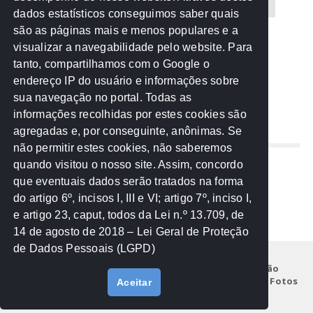
CREA-MT
Eventos
MPC-MT
MPE-MT
dados estatísticos conseguimos saber quais
são as páginas mais e menos populares e a
MPF
Notícias
PF
PGE-MT
PGR
visualizar a navegabilidade pelo website. Para
tanto, compartilhamos com o Google o
Receita Federal
Sem categoria
Senado
endereço IP do usuário e informações sobre
TCE-MT
TCU
TRE
sua navegação no portal. Todas as
informações recolhidas por estes cookies são
agregadas e, por conseguinte, anônimas. Se
REDE NOS ESTADOS
não permitir estes cookies, não saberemos
quando visitou o nosso site. Assim, concordo
Mato Grosso do Sul
que eventuais dados serão tratados na forma
Paraná
do artigo 6º, incisos I, III e VI; artigo 7º, inciso I,
Nacional
e artigo 23, caput, todos da Lei n.º 13.709, de
14 de agosto de 2018 – Lei Geral de Proteção
de Dados Pessoais (LGPD)
Início
Institucional
Projetos
Legislação
Documentos
Notícias
Eventos
Galeria de Fotos
Aceitar
Fale Conosco