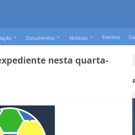
Eventos
Ga
lação
Documentos
Notícias
xpediente nesta quarta-