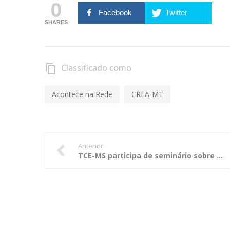
0
Facebook
Twitter
SHARES
Classificado como
content_copy
Acontece na Rede
CREA-MT
Anterior
TCE-MS participa de seminário sobre valores das modalidades licitatórias no Estado