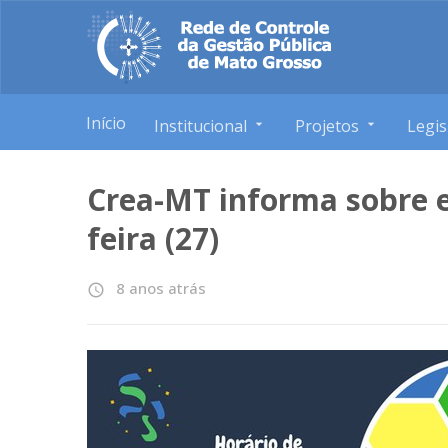
Início
Institucional
Projetos
Legis
Crea-MT informa sobre e
feira (27)
8 anos atrás
access_time