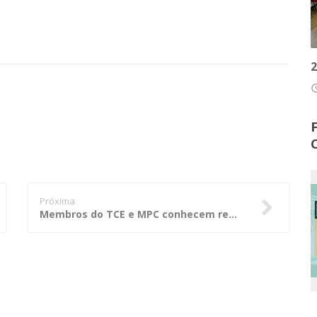
2
access
Próxima
Membros do TCE e MPC conhecem repercussão eleitoral dos vetos da LRF