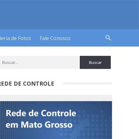
search
leria de Fotos
Fale Conosco
REDE DE CONTROLE