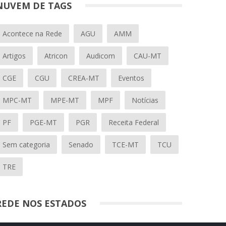
NUVEM DE TAGS
Acontece na Rede
AGU
AMM
Artigos
Atricon
Audicom
CAU-MT
CGE
CGU
CREA-MT
Eventos
MPC-MT
MPE-MT
MPF
Notícias
PF
PGE-MT
PGR
Receita Federal
Sem categoria
Senado
TCE-MT
TCU
TRE
REDE NOS ESTADOS