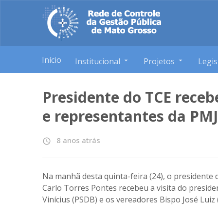
Início
Institucional
Projetos
Legis
Presidente do TCE receb
e representantes da PM
8 anos atrás
access_time
Na manhã desta quinta-feira (24), o presidente 
Carlo Torres Pontes recebeu a visita do presid
Vinícius (PSDB) e os vereadores Bispo José Luiz