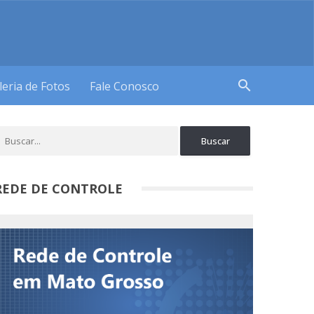
search
leria de Fotos
Fale Conosco
REDE DE CONTROLE