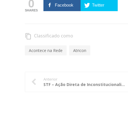
0
Facebook
Twitter
SHARES
Classificado como
content_copy
Acontece na Rede
Atricon
Anterior
STF – Ação Direta de Inconstitucionalidade (ADI 3889) – Consulta do Governo do Estado de Rondônia