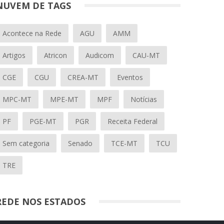
NUVEM DE TAGS
Acontece na Rede
AGU
AMM
Artigos
Atricon
Audicom
CAU-MT
CGE
CGU
CREA-MT
Eventos
MPC-MT
MPE-MT
MPF
Notícias
PF
PGE-MT
PGR
Receita Federal
Sem categoria
Senado
TCE-MT
TCU
TRE
REDE NOS ESTADOS