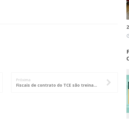
2
access
Próxima
Fiscais de contrato do TCE são treinados para usar o sistema ContratosGov