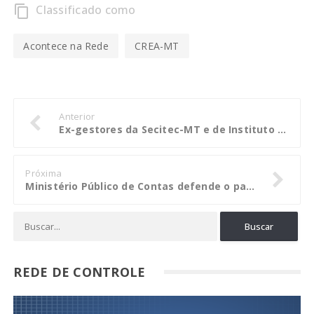
Classificado como
content_copy
Acontece na Rede
CREA-MT
Anterior
Ex-gestores da Secitec-MT e de Instituto devem restituir R$574,6 mil aos cofres públicos
Próxima
Ministério Público de Contas defende o pagamento do RGA a servidores
REDE DE CONTROLE