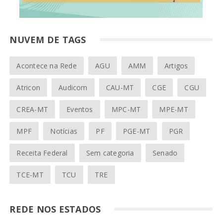
NUVEM DE TAGS
Acontece na Rede
AGU
AMM
Artigos
Atricon
Audicom
CAU-MT
CGE
CGU
CREA-MT
Eventos
MPC-MT
MPE-MT
MPF
Notícias
PF
PGE-MT
PGR
Receita Federal
Sem categoria
Senado
TCE-MT
TCU
TRE
REDE NOS ESTADOS