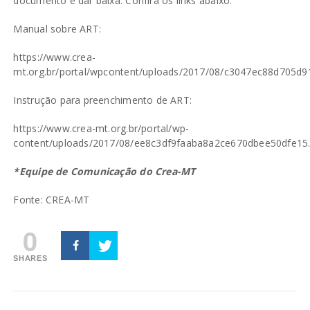
documento e dar baixa. Confira os links abaixo:
Manual sobre ART:
https://www.crea-
mt.org.br/portal/wpcontent/uploads/2017/08/c3047ec88d705d
Instrução para preenchimento de ART:
https://www.crea-mt.org.br/portal/wp-
content/uploads/2017/08/ee8c3df9faaba8a2ce670dbee50dfe15.
*Equipe de Comunicação do Crea-MT
Fonte: CREA-MT
0
SHARES