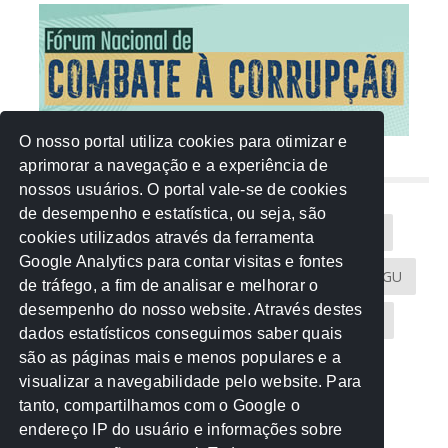
O nosso portal utiliza cookies para otimizar e
aprimorar a navegação e a experiência de
NUVEM DE TAGS
nossos usuários. O portal vale-se de cookies
de desempenho e estatística, ou seja, são
Acontece na Rede
AGU
AMM
Artigos
cookies utilizados através da ferramenta
Google Analytics para contar visitas e fontes
Atricon
Audicom
CAU-MT
CGE
CGU
de tráfego, a fim de analisar e melhorar o
desempenho do nosso website. Através destes
CREA-MT
Eventos
MPC-MT
MPE-MT
dados estatísticos conseguimos saber quais
são as páginas mais e menos populares e a
MPF
Notícias
PF
PGE-MT
PGR
visualizar a navegabilidade pelo website. Para
tanto, compartilhamos com o Google o
Receita Federal
Sem categoria
Senado
endereço IP do usuário e informações sobre