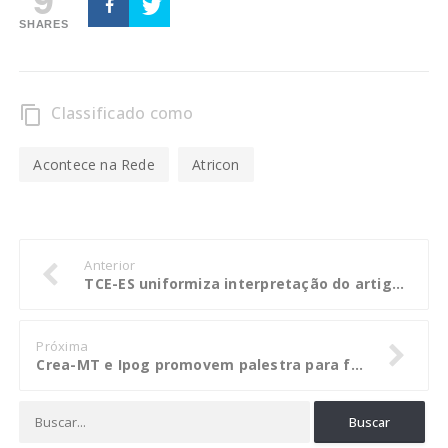
SHARES
Classificado como
content_copy
Acontece na Rede
Atricon
Anterior
TCE-ES uniformiza interpretação do artigo 42 da LRF
Próxima
Crea-MT e Ipog promovem palestra para funcionários dia 08 de junho