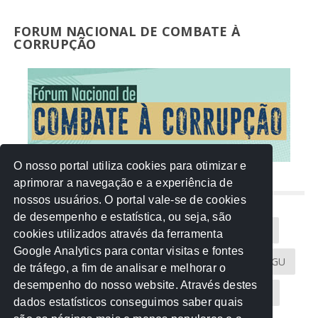
FORUM NACIONAL DE COMBATE À
CORRUPÇÃO
O nosso portal utiliza cookies para otimizar e
aprimorar a navegação e a experiência de
NUVEM DE TAGS
nossos usuários. O portal vale-se de cookies
de desempenho e estatística, ou seja, são
Acontece na Rede
AGU
AMM
Artigos
cookies utilizados através da ferramenta
Google Analytics para contar visitas e fontes
Atricon
Audicom
CAU-MT
CGE
CGU
de tráfego, a fim de analisar e melhorar o
desempenho do nosso website. Através destes
CREA-MT
Eventos
MPC-MT
MPE-MT
dados estatísticos conseguimos saber quais