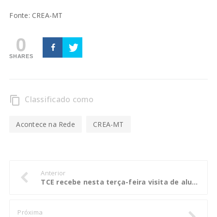
Fonte: CREA-MT
0
SHARES
Classificado como
content_copy
Acontece na Rede
CREA-MT
Anterior
TCE recebe nesta terça-feira visita de alunos da Orquestra Sinfônica Jovem de Campo Verde
Próxima