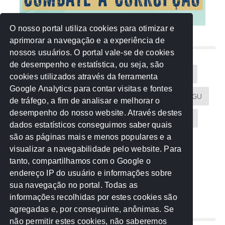
O nosso portal utiliza cookies para otimizar e
aprimorar a navegação e a experiência de
NUVEM DE TAGS
nossos usuários. O portal vale-se de cookies
de desempenho e estatística, ou seja, são
Acontece na Rede
AGU
AMM
Artigos
cookies utilizados através da ferramenta
Google Analytics para contar visitas e fontes
Atricon
Audicom
CAU-MT
CGE
CGU
de tráfego, a fim de analisar e melhorar o
desempenho do nosso website. Através destes
CREA-MT
Eventos
MPC-MT
MPE-MT
dados estatísticos conseguimos saber quais
são as páginas mais e menos populares e a
MPF
Notícias
PF
PGE-MT
PGR
visualizar a navegabilidade pelo website. Para
tanto, compartilhamos com o Google o
Receita Federal
Sem categoria
Senado
endereço IP do usuário e informações sobre
TCE-MT
TCU
TRE
sua navegação no portal. Todas as
informações recolhidas por estes cookies são
agregadas e, por conseguinte, anônimas. Se
REDE NOS ESTADOS
não permitir estes cookies, não saberemos