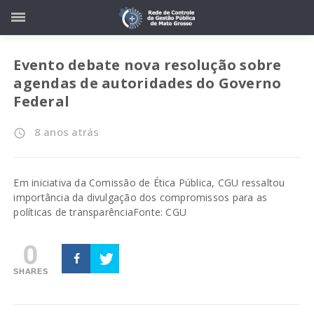
Evento debate nova resolução sobre
agendas de autoridades do Governo
Federal
8 anos atrás
access_time
Em iniciativa da Comissão de Ética Pública, CGU ressaltou
importância da divulgação dos compromissos para as
políticas de transparência
Fonte: CGU
0
SHARES