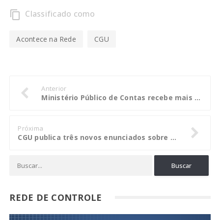
Classificado como
content_copy
Acontece na Rede
CGU
Anterior
Ministério Público de Contas recebe mais seis analistas de contas
Próxima
CGU publica três novos enunciados sobre matéria correicional
REDE DE CONTROLE