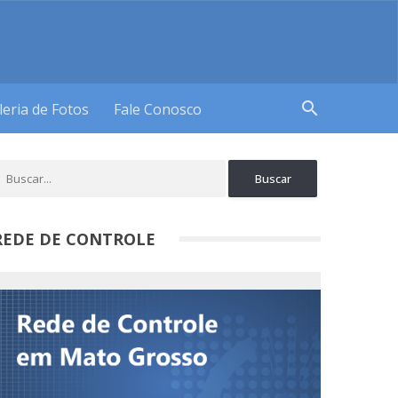
search
leria de Fotos
Fale Conosco
REDE DE CONTROLE