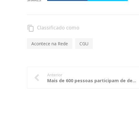
Classificado como
content_copy
Acontece na Rede
CGU
Anterior
Mais de 600 pessoas participam de debate sobre controle organizado pelo TCE em Primavera