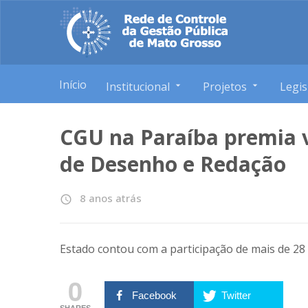
Início
Institucional
Projetos
Legis
CGU na Paraíba premia 
de Desenho e Redação
8 anos atrás
access_time
Estado contou com a participação de mais de 28 
0
Facebook
Twitter
SHARES