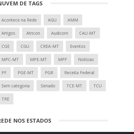
NUVEM DE TAGS
Acontece na Rede
AGU
AMM
Artigos
Atricon
Audicom
CAU-MT
CGE
CGU
CREA-MT
Eventos
MPC-MT
MPE-MT
MPF
Notícias
PF
PGE-MT
PGR
Receita Federal
Sem categoria
Senado
TCE-MT
TCU
TRE
REDE NOS ESTADOS