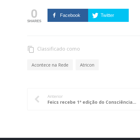
0
Facebook
Twitter
SHARES
Classificado como
content_copy
Acontece na Rede
Atricon
Anterior
Feics recebe 1ª edição do Consciência Cidadã nas Universidades em 2018