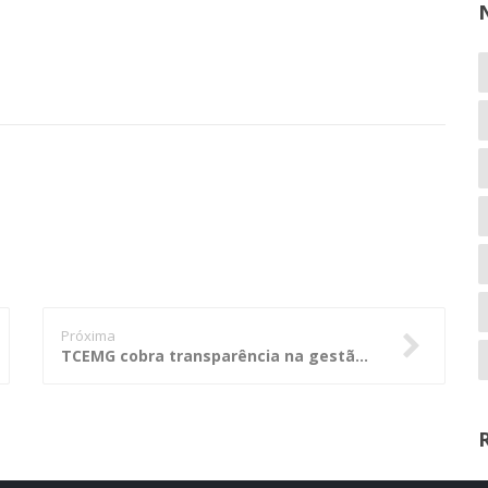
Próxima
TCEMG cobra transparência na gestão de fundo estadual das bacias hidrográficas