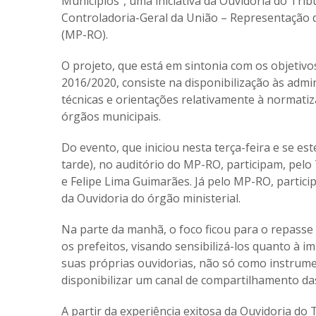
Municípios”, uma iniciativa da Ouvidoria do Tri
Controladoria-Geral da União – Representação d
(MP-RO).
O projeto, que está em sintonia com os objetivo
2016/2020, consiste na disponibilização às admi
técnicas e orientações relativamente à normati
órgãos municipais.
Do evento, que iniciou nesta terça-feira e se es
tarde), no auditório do MP-RO, participam, pelo
e Felipe Lima Guimarães. Já pelo MP-RO, particip
da Ouvidoria do órgão ministerial.
Na parte da manhã, o foco ficou para o repasse
os prefeitos, visando sensibilizá-los quanto à 
suas próprias ouvidorias, não só como instrum
disponibilizar um canal de compartilhamento da
A partir da experiência exitosa da Ouvidoria do T