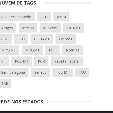
NUVEM DE TAGS
Acontece na Rede
AGU
AMM
Artigos
Atricon
Audicom
CAU-MT
CGE
CGU
CREA-MT
Eventos
MPC-MT
MPE-MT
MPF
Notícias
PF
PGE-MT
PGR
Receita Federal
Sem categoria
Senado
TCE-MT
TCU
TRE
REDE NOS ESTADOS