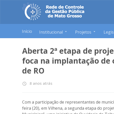
Início
Institucional
Projetos
Legis
Aberta 2ª etapa de proj
foca na implantação de 
de RO
8 anos atrás
access_time
Com a participação de representantes de municíp
feira (20), em Vilhena, a segunda etapa do proj