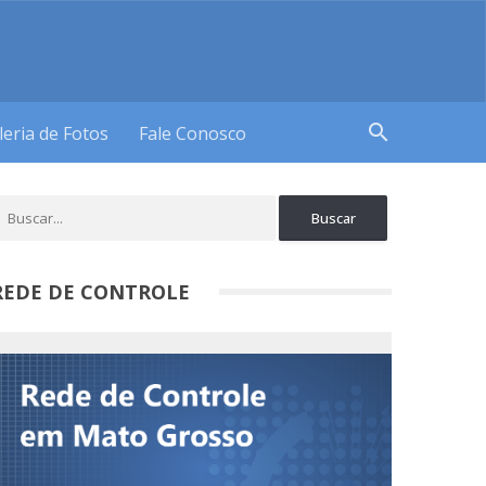
search
leria de Fotos
Fale Conosco
REDE DE CONTROLE