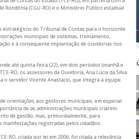
bunal de Contas do Estado (TCE-RO), em parceria com a
e Rondônia (CGU-RO) e o Ministério Público estadual
s estratégicos do Tribunal de Contas para o horizonte
nistrações municipais de sistemas, treinamento,
zação e à consequente implantação de ouvidorias nos
tende até quinta-feira (22), em dois períodos (manhã e
 TCE-RO, os assessores da Ouvidoria, Ana Lúcia da Silva
a o servidor Vicente Anastácio, que integra a equipe
 de orientações aos gestores municipais, em especial
importância de as administrações municipais criarem
ento de gestão, mas, primordialmente, para
s manifestações registradas pelos cidadãos.
CE-RO, criada por lei em 2006, foi citada a relevância