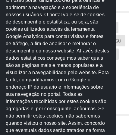
O nosso portal utiliza cookies para otimizar e
aprimorar a navegação e a experiência de
NUVEM DE TAGS
nossos usuários. O portal vale-se de cookies
de desempenho e estatística, ou seja, são
Acontece na Rede
AGU
AMM
Artigos
cookies utilizados através da ferramenta
Google Analytics para contar visitas e fontes
Atricon
Audicom
CAU-MT
CGE
CGU
de tráfego, a fim de analisar e melhorar o
desempenho do nosso website. Através destes
CREA-MT
Eventos
MPC-MT
MPE-MT
dados estatísticos conseguimos saber quais
são as páginas mais e menos populares e a
MPF
Notícias
PF
PGE-MT
PGR
visualizar a navegabilidade pelo website. Para
tanto, compartilhamos com o Google o
Receita Federal
Sem categoria
Senado
endereço IP do usuário e informações sobre
TCE-MT
TCU
TRE
sua navegação no portal. Todas as
informações recolhidas por estes cookies são
agregadas e, por conseguinte, anônimas. Se
REDE NOS ESTADOS
não permitir estes cookies, não saberemos
quando visitou o nosso site. Assim, concordo
Mato Grosso do Sul
que eventuais dados serão tratados na forma