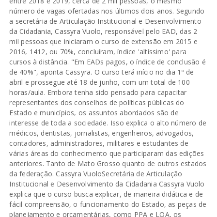
entre 2018 e 2019, cerca de 2 mil pessoas, o mesmo
número de vagas ofertadas nos últimos dois anos. Segundo
a secretária de Articulação Institucional e Desenvolvimento
da Cidadania, Cassyra Vuolo, responsável pelo EAD, das 2
mil pessoas que iniciaram o curso de extensão em 2015 e
2016, 1412, ou 70%, concluíram, índice 'altíssimo' para
cursos à distância. "Em EADs pagos, o índice de conclusão é
de 40%", aponta Cassyra. O curso terá início no dia 1º de
abril e prossegue até 18 de junho, com um total de 100
horas/aula. Embora tenha sido pensado para capacitar
representantes dos conselhos de políticas públicas do
Estado e municípios, os assuntos abordados são de
interesse de toda a sociedade. Isso explica o alto número de
médicos, dentistas, jornalistas, engenheiros, advogados,
contadores, administradores, militares e estudantes de
várias áreas do conhecimento que participaram das edições
anteriores. Tanto de Mato Grosso quanto de outros estados
da federação. Cassyra VuoloSecretária de Articulação
Institucional e Desenvolvimento da Cidadania Cassyra Vuolo
explica que o curso busca explicar, de maneira didática e de
fácil compreensão, o funcionamento do Estado, as peças de
planejamento e orçamentárias, como PPA e LOA, os