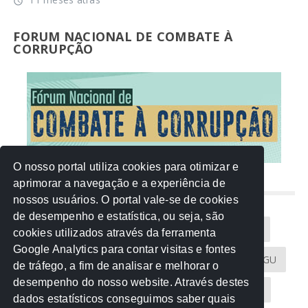
access_time
FORUM NACIONAL DE COMBATE À
CORRUPÇÃO
O nosso portal utiliza cookies para otimizar e
aprimorar a navegação e a experiência de
NUVEM DE TAGS
nossos usuários. O portal vale-se de cookies
de desempenho e estatística, ou seja, são
Acontece na Rede
AGU
AMM
Artigos
cookies utilizados através da ferramenta
Google Analytics para contar visitas e fontes
Atricon
Audicom
CAU-MT
CGE
CGU
de tráfego, a fim de analisar e melhorar o
desempenho do nosso website. Através destes
CREA-MT
Eventos
MPC-MT
MPE-MT
dados estatísticos conseguimos saber quais