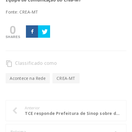
Fonte: CREA-MT
0
SHARES
Classificado como
content_copy
Acontece na Rede
CREA-MT
Anterior
TCE responde Prefeitura de Sinop sobre débitos com RPPS
Próxima