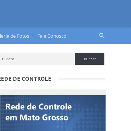
search
leria de Fotos
Fale Conosco
REDE DE CONTROLE