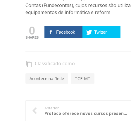
Contas (Fundecontas), cujos recursos são utiliz
equipamentos de informática e reform
0
Facebook
Twitter
SHARES
Classificado como
content_copy
Acontece na Rede
TCE-MT
Anterior
Profoco oferece novos cursos presenciais em ouvidoria para 2018