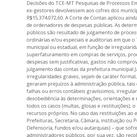
Decisões do TCE-MT Pesquisas de Processos Em
ex-gestores devolvessem aos cofres dos municíp
R$15.374.072,60. A Corte de Contas aplicou ain
de ordenadores de despesas públicas. As determ
públicos são resultado de julgamento de proces
ordinárias e/ou especiais e auditorias em que 
municipal ou estadual, em função de irregulari
superfaturamento em compras de serviços, pro
despesas sem justificativas, gastos não compro
julgamento das contas da prefeitura municipal 
irregularidades graves, sejam de caráter formal
geraram prejuizos à administração pública, tai
falhas ou erros contábeis gravíssimos, irregula
desobediência às determinações, orientações e
todos os casos (multas, glosas e restituições),
recursos próprios. No caso das restituições ao e
Prefeituras, Secretaria, Câmara, instituição ou Po
Defensoria, fundos e/ou autarquias) – que sofre
administradores públicos, por sua vez, são rec