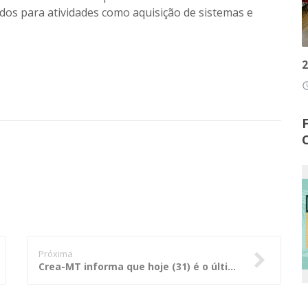
ados para atividades como aquisição de sistemas e
2
access
Próxima
Crea-MT informa que hoje (31) é o último dia para pagamento da anuidade com desconto de 15%