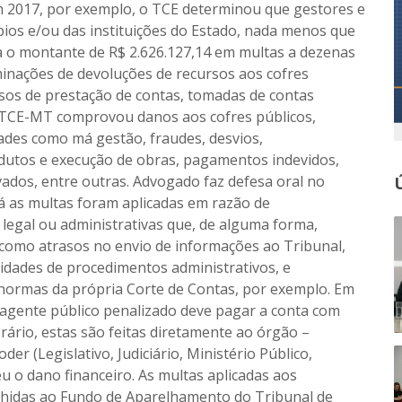
 2017, por exemplo, o TCE determinou que gestores e
ios e/ou das instituições do Estado, nada menos que
da o montante de R$ 2.626.127,14 em multas a dezenas
inações de devoluções de recursos aos cofres
sos de prestação de contas, tomadas de contas
o TCE-MT comprovou danos aos cofres públicos,
dades como má gestão, fraudes, desvios,
dutos e execução de obras, pagamentos indevidos,
vados, entre outras. Advogado faz defesa oral no
Já as multas foram aplicadas em razão de
, legal ou administrativas que, de alguma forma,
s como atrasos no envio de informações ao Tribunal,
ridades de procedimentos administrativos, e
 normas da própria Corte de Contas, por exemplo. Em
 o agente público penalizado deve pagar a conta com
rário, estas são feitas diretamente ao órgão –
der (Legislativo, Judiciário, Ministério Público,
u o dano financeiro. As multas aplicadas aos
olhidas ao Fundo de Aparelhamento do Tribunal de