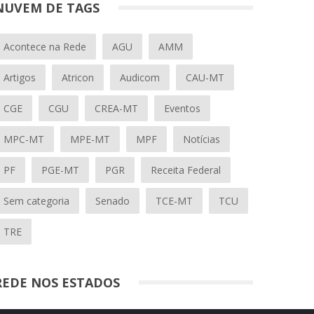
NUVEM DE TAGS
Acontece na Rede
AGU
AMM
Artigos
Atricon
Audicom
CAU-MT
CGE
CGU
CREA-MT
Eventos
MPC-MT
MPE-MT
MPF
Notícias
PF
PGE-MT
PGR
Receita Federal
Sem categoria
Senado
TCE-MT
TCU
TRE
REDE NOS ESTADOS