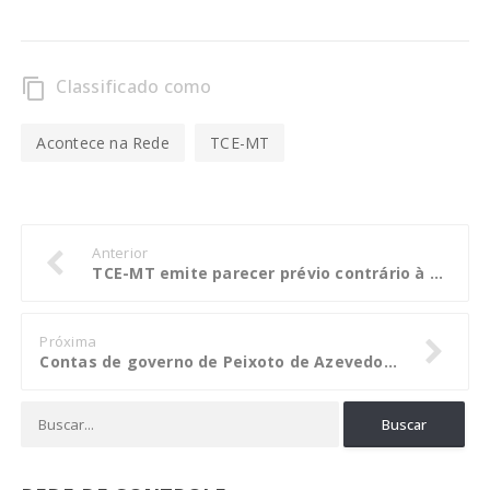
Classificado como
content_copy
Acontece na Rede
TCE-MT
Anterior
TCE-MT emite parecer prévio contrário à aprovação das contas de Nova Nazaré
Próxima
Contas de governo de Peixoto de Azevedo recebem parecer contrário à aprovação