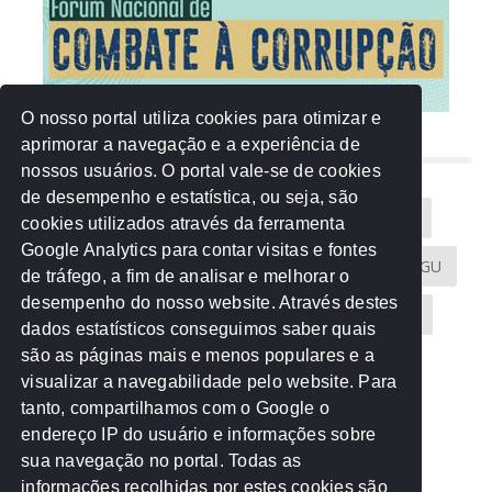
O nosso portal utiliza cookies para otimizar e
aprimorar a navegação e a experiência de
NUVEM DE TAGS
nossos usuários. O portal vale-se de cookies
de desempenho e estatística, ou seja, são
Acontece na Rede
AGU
AMM
Artigos
cookies utilizados através da ferramenta
Google Analytics para contar visitas e fontes
Atricon
Audicom
CAU-MT
CGE
CGU
de tráfego, a fim de analisar e melhorar o
desempenho do nosso website. Através destes
CREA-MT
Eventos
MPC-MT
MPE-MT
dados estatísticos conseguimos saber quais
são as páginas mais e menos populares e a
MPF
Notícias
PF
PGE-MT
PGR
visualizar a navegabilidade pelo website. Para
tanto, compartilhamos com o Google o
Receita Federal
Sem categoria
Senado
endereço IP do usuário e informações sobre
TCE-MT
TCU
TRE
sua navegação no portal. Todas as
informações recolhidas por estes cookies são