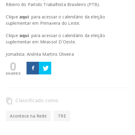
Ribeiro do Partido Trabalhista Brasileiro (PTB).
Clique
aqui
para acessar o calendário da eleição
suplementar em Primavera do Leste.
Clique
aqui
para acessar o calendário da eleição
suplementar em Mirassol D´Oeste.
Jornalista: Andréa Martins Oliveira
0
SHARES
Classificado como
content_copy
Acontece na Rede
TRE