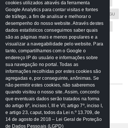
Acontece na Rede
AGU
AMM
Artigos
cookies utilizados através da ferramenta
Google Analytics para contar visitas e fontes
Atricon
Audicom
CAU-MT
CGE
CGU
de tráfego, a fim de analisar e melhorar o
desempenho do nosso website. Através destes
CREA-MT
Eventos
MPC-MT
MPE-MT
dados estatísticos conseguimos saber quais
são as páginas mais e menos populares e a
MPF
Notícias
PF
PGE-MT
PGR
visualizar a navegabilidade pelo website. Para
tanto, compartilhamos com o Google o
Receita Federal
Sem categoria
Senado
endereço IP do usuário e informações sobre
TCE-MT
TCU
TRE
sua navegação no portal. Todas as
informações recolhidas por estes cookies são
agregadas e, por conseguinte, anônimas. Se
REDE NOS ESTADOS
não permitir estes cookies, não saberemos
quando visitou o nosso site. Assim, concordo
Mato Grosso do Sul
que eventuais dados serão tratados na forma
Paraná
do artigo 6º, incisos I, III e VI; artigo 7º, inciso I,
Nacional
e artigo 23, caput, todos da Lei n.º 13.709, de
14 de agosto de 2018 – Lei Geral de Proteção
de Dados Pessoais (LGPD)