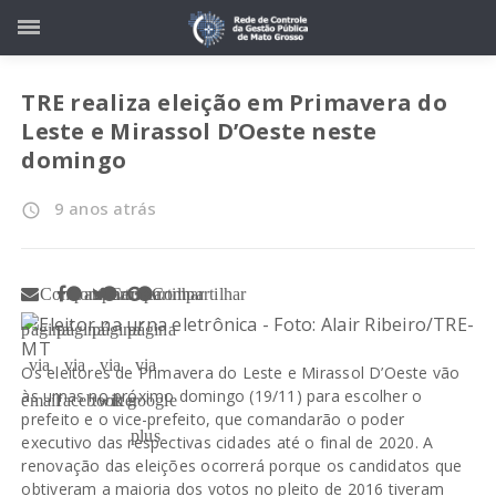
TRE realiza eleição em Primavera do
Leste e Mirassol D’Oeste neste
domingo
9 anos atrás
access_time
Compartilhar
Compartilhar
Compartilhar
Compartilhar
página
página
página
página
via
via
via
via
Os eleitores de Primavera do Leste e Mirassol D’Oeste vão
às urnas no próximo domingo (19/11) para escolher o
email
facebook
twitter
google
prefeito e o vice-prefeito, que comandarão o poder
plus
executivo das respectivas cidades até o final de 2020. A
renovação das eleições ocorrerá porque os candidatos que
obtiveram a maioria dos votos no pleito de 2016 tiveram