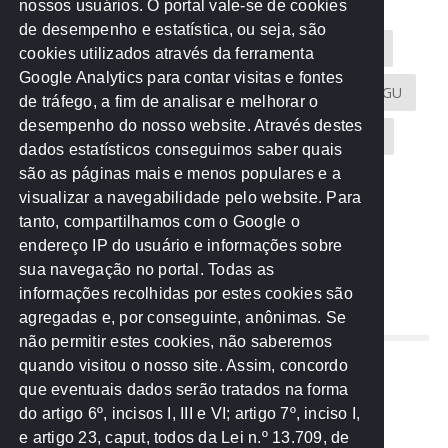
nossos usuários. O portal vale-se de cookies
de desempenho e estatística, ou seja, são
Acontece na Rede
AGU
AMM
Artigos
cookies utilizados através da ferramenta
Google Analytics para contar visitas e fontes
Atricon
Audicom
CAU-MT
CGE
CGU
de tráfego, a fim de analisar e melhorar o
desempenho do nosso website. Através destes
CREA-MT
Eventos
MPC-MT
MPE-MT
dados estatísticos conseguimos saber quais
são as páginas mais e menos populares e a
MPF
Notícias
PF
PGE-MT
PGR
visualizar a navegabilidade pelo website. Para
tanto, compartilhamos com o Google o
Receita Federal
Sem categoria
Senado
endereço IP do usuário e informações sobre
TCE-MT
TCU
TRE
sua navegação no portal. Todas as
informações recolhidas por estes cookies são
agregadas e, por conseguinte, anônimas. Se
REDE NOS ESTADOS
não permitir estes cookies, não saberemos
quando visitou o nosso site. Assim, concordo
Mato Grosso do Sul
que eventuais dados serão tratados na forma
Paraná
do artigo 6º, incisos I, III e VI; artigo 7º, inciso I,
Nacional
e artigo 23, caput, todos da Lei n.º 13.709, de