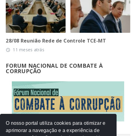
28/08 Reunião Rede de Controle TCE-MT
11 meses atrás
access_time
FORUM NACIONAL DE COMBATE À
CORRUPÇÃO
O nosso portal utiliza cookies para otimizar e
aprimorar a navegação e a experiência de
NUVEM DE TAGS