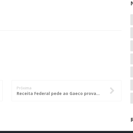
Próxima
Receita Federal pede ao Gaeco provas contra grupo de Silval