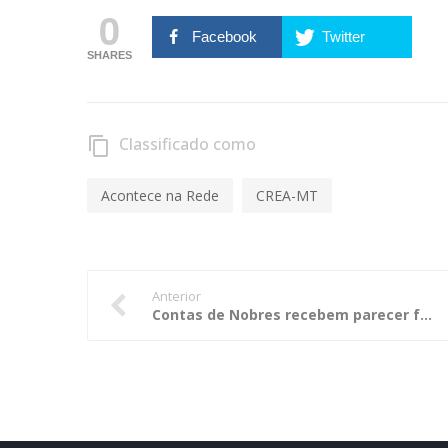
0
Facebook
Twitter
SHARES
Classificado como
content_copy
Acontece na Rede
CREA-MT
Anterior
Contas de Nobres recebem parecer favorável, com recomendações ao atual gestor