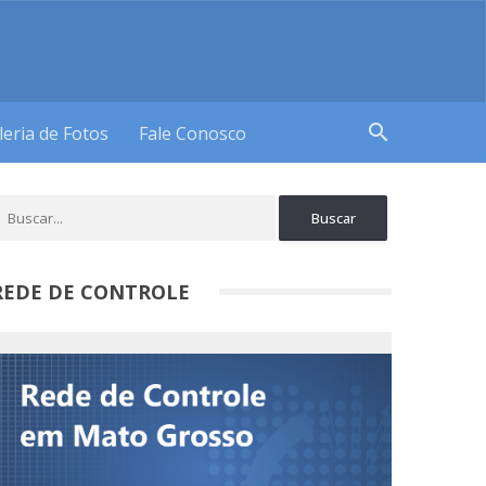
search
leria de Fotos
Fale Conosco
REDE DE CONTROLE