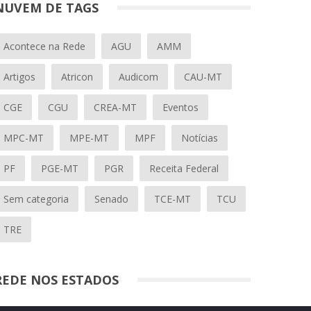
NUVEM DE TAGS
Acontece na Rede
AGU
AMM
Artigos
Atricon
Audicom
CAU-MT
CGE
CGU
CREA-MT
Eventos
MPC-MT
MPE-MT
MPF
Notícias
PF
PGE-MT
PGR
Receita Federal
Sem categoria
Senado
TCE-MT
TCU
TRE
REDE NOS ESTADOS