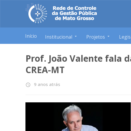
Início
Institucional
Projetos
Legis
Prof. João Valente fala 
CREA-MT
9 anos atrás
access_time