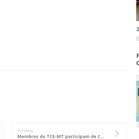
2
access
Próxima
Membros do TCE-MT participam de Congresso dos Tribunais de Contas em Goiânia