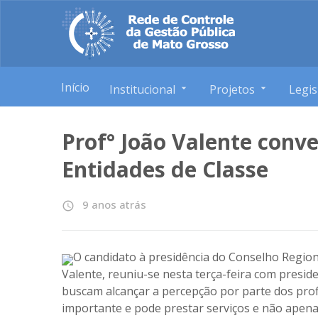
Início
Institucional
Projetos
Legis
Prof° João Valente conv
Entidades de Classe
9 anos atrás
access_time
O candidato à presidência do Conselho Regio
Valente, reuniu-se nesta terça-feira com presid
buscam alcançar a percepção por parte dos prof
importante e pode prestar serviços e não apena