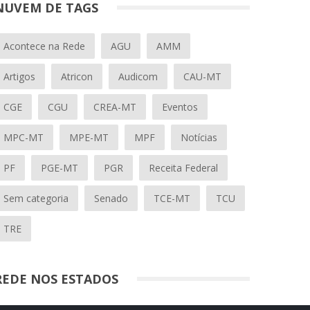
NUVEM DE TAGS
Acontece na Rede
AGU
AMM
Artigos
Atricon
Audicom
CAU-MT
CGE
CGU
CREA-MT
Eventos
MPC-MT
MPE-MT
MPF
Notícias
PF
PGE-MT
PGR
Receita Federal
Sem categoria
Senado
TCE-MT
TCU
TRE
REDE NOS ESTADOS