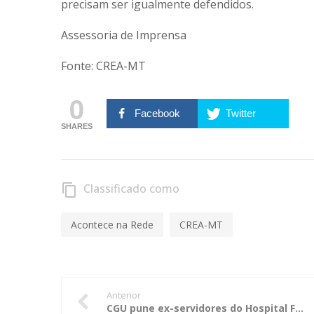
precisam ser igualmente defendidos.
Assessoria de Imprensa
Fonte: CREA-MT
0
Facebook
Twitter
SHARES
Classificado como
content_copy
Acontece na Rede
CREA-MT
Anterior
CGU pune ex-servidores do Hospital Federal dos Servidores do Estado do Rio de Janeiro