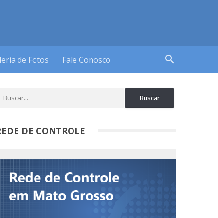
search
leria de Fotos
Fale Conosco
REDE DE CONTROLE