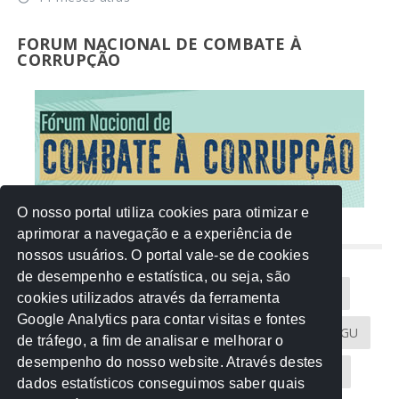
FORUM NACIONAL DE COMBATE À
CORRUPÇÃO
O nosso portal utiliza cookies para otimizar e
aprimorar a navegação e a experiência de
NUVEM DE TAGS
nossos usuários. O portal vale-se de cookies
de desempenho e estatística, ou seja, são
Acontece na Rede
AGU
AMM
Artigos
cookies utilizados através da ferramenta
Google Analytics para contar visitas e fontes
Atricon
Audicom
CAU-MT
CGE
CGU
de tráfego, a fim de analisar e melhorar o
desempenho do nosso website. Através destes
CREA-MT
Eventos
MPC-MT
MPE-MT
dados estatísticos conseguimos saber quais