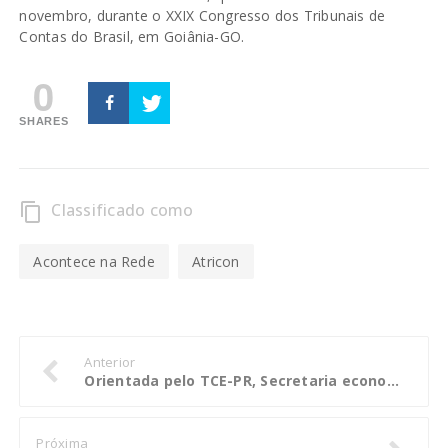
novembro, durante o XXIX Congresso dos Tribunais de
Contas do Brasil, em Goiânia-GO.
0
SHARES
Classificado como
content_copy
Acontece na Rede
Atricon
Anterior
Orientada pelo TCE-PR, Secretaria economiza R$ 4,36 milhões ao ano com viagens e eventos
Próxima