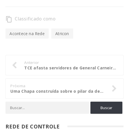
Classificado como
content_copy
Acontece na Rede
Atricon
Anterior
TCE afasta servidores de General Carneiro por indícios de ilegalidade em concurso
Próxima
Uma Chapa construída sobre o pilar da democracia
REDE DE CONTROLE