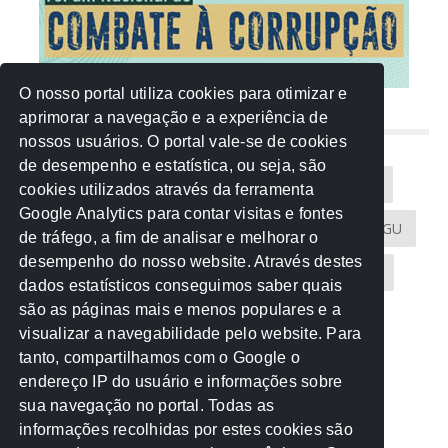
O nosso portal utiliza cookies para otimizar e
aprimorar a navegação e a experiência de
NUVEM DE TAGS
nossos usuários. O portal vale-se de cookies
de desempenho e estatística, ou seja, são
Acontece na Rede
AGU
AMM
Artigos
cookies utilizados através da ferramenta
Google Analytics para contar visitas e fontes
Atricon
Audicom
CAU-MT
CGE
CGU
de tráfego, a fim de analisar e melhorar o
desempenho do nosso website. Através destes
CREA-MT
Eventos
MPC-MT
MPE-MT
dados estatísticos conseguimos saber quais
são as páginas mais e menos populares e a
MPF
Notícias
PF
PGE-MT
PGR
visualizar a navegabilidade pelo website. Para
tanto, compartilhamos com o Google o
Receita Federal
Sem categoria
Senado
endereço IP do usuário e informações sobre
TCE-MT
TCU
TRE
sua navegação no portal. Todas as
informações recolhidas por estes cookies são