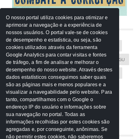
O nosso portal utiliza cookies para otimizar e
aprimorar a navegação e a experiência de
NUVEM DE TAGS
nossos usuários. O portal vale-se de cookies
de desempenho e estatística, ou seja, são
Acontece na Rede
AGU
AMM
Artigos
cookies utilizados através da ferramenta
Google Analytics para contar visitas e fontes
Atricon
Audicom
CAU-MT
CGE
CGU
de tráfego, a fim de analisar e melhorar o
desempenho do nosso website. Através destes
CREA-MT
Eventos
MPC-MT
MPE-MT
dados estatísticos conseguimos saber quais
são as páginas mais e menos populares e a
MPF
Notícias
PF
PGE-MT
PGR
visualizar a navegabilidade pelo website. Para
tanto, compartilhamos com o Google o
Receita Federal
Sem categoria
Senado
endereço IP do usuário e informações sobre
TCE-MT
TCU
TRE
sua navegação no portal. Todas as
informações recolhidas por estes cookies são
agregadas e, por conseguinte, anônimas. Se
REDE NOS ESTADOS
não permitir estes cookies, não saberemos