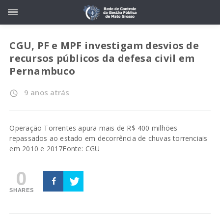
CGU, PF e MPF investigam desvios de
recursos públicos da defesa civil em
Pernambuco
9 anos atrás
access_time
Operação Torrentes apura mais de R$ 400 milhões
repassados ao estado em decorrência de chuvas torrenciais
em 2010 e 2017
Fonte: CGU
0
SHARES