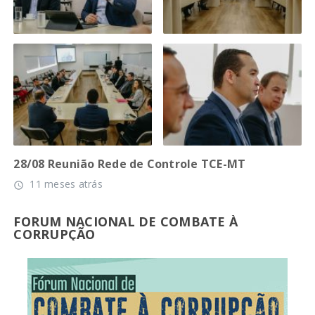
28/08 Reunião Rede de Controle TCE-MT
11 meses atrás
access_time
FORUM NACIONAL DE COMBATE À
CORRUPÇÃO