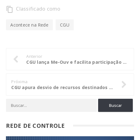
Classificado como
content_copy
Acontece na Rede
CGU
Anterior
CGU lança Me-Ouv e facilita participação de cidadãos na avaliação de políticas públicas
Próxima
CGU apura desvio de recursos destinados à merenda escolar em Castanhal (PA)
REDE DE CONTROLE