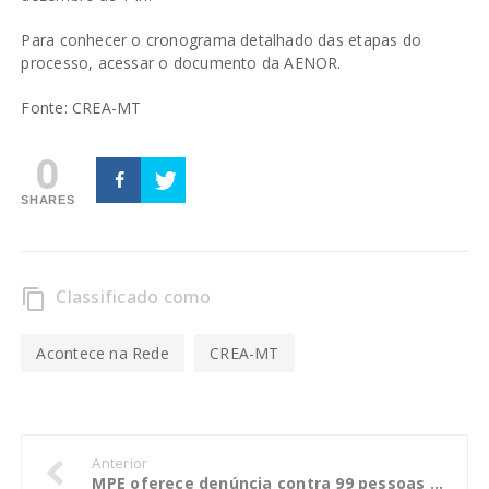
Para conhecer o cronograma detalhado das etapas do
processo, acessar o documento da AENOR.
Fonte: CREA-MT
0
SHARES
Classificado como
content_copy
Acontece na Rede
CREA-MT
Anterior
MPE oferece denúncia contra 99 pessoas por venda de carteira de habilitação em municípios de MT e GO