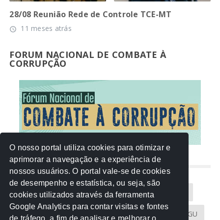
28/08 Reunião Rede de Controle TCE-MT
11 meses atrás
access_time
FORUM NACIONAL DE COMBATE À
CORRUPÇÃO
O nosso portal utiliza cookies para otimizar e
aprimorar a navegação e a experiência de
NUVEM DE TAGS
nossos usuários. O portal vale-se de cookies
de desempenho e estatística, ou seja, são
Acontece na Rede
AGU
AMM
Artigos
cookies utilizados através da ferramenta
Google Analytics para contar visitas e fontes
Atricon
Audicom
CAU-MT
CGE
CGU
de tráfego, a fim de analisar e melhorar o