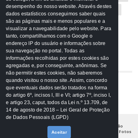
desempenho do nosso website. Através destes
CREA-MT
Eventos
MPC-MT
MPE-MT
dados estatísticos conseguimos saber quais
são as páginas mais e menos populares e a
MPF
Notícias
PF
PGE-MT
PGR
visualizar a navegabilidade pelo website. Para
tanto, compartilhamos com o Google o
Receita Federal
Sem categoria
Senado
endereço IP do usuário e informações sobre
TCE-MT
TCU
TRE
sua navegação no portal. Todas as
informações recolhidas por estes cookies são
agregadas e, por conseguinte, anônimas. Se
REDE NOS ESTADOS
não permitir estes cookies, não saberemos
quando visitou o nosso site. Assim, concordo
Mato Grosso do Sul
que eventuais dados serão tratados na forma
Paraná
do artigo 6º, incisos I, III e VI; artigo 7º, inciso I,
Nacional
e artigo 23, caput, todos da Lei n.º 13.709, de
14 de agosto de 2018 – Lei Geral de Proteção
de Dados Pessoais (LGPD)
Início
Institucional
Projetos
Legislação
Documentos
Notícias
Eventos
Galeria de Fotos
Aceitar
Fale Conosco