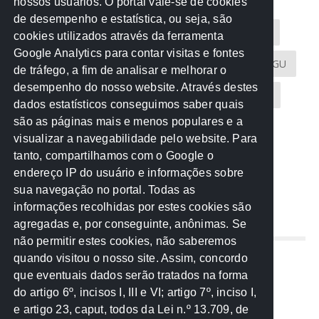
nossos usuários. O portal vale-se de cookies
de desempenho e estatística, ou seja, são
Acontece na Rede
AGU
AMM
Artigos
cookies utilizados através da ferramenta
Google Analytics para contar visitas e fontes
Atricon
Audicom
CAU-MT
CGE
CGU
de tráfego, a fim de analisar e melhorar o
desempenho do nosso website. Através destes
CREA-MT
Eventos
MPC-MT
MPE-MT
dados estatísticos conseguimos saber quais
são as páginas mais e menos populares e a
MPF
Notícias
PF
PGE-MT
PGR
visualizar a navegabilidade pelo website. Para
tanto, compartilhamos com o Google o
Receita Federal
Sem categoria
Senado
endereço IP do usuário e informações sobre
TCE-MT
TCU
TRE
sua navegação no portal. Todas as
informações recolhidas por estes cookies são
agregadas e, por conseguinte, anônimas. Se
REDE NOS ESTADOS
não permitir estes cookies, não saberemos
quando visitou o nosso site. Assim, concordo
Mato Grosso do Sul
que eventuais dados serão tratados na forma
Paraná
do artigo 6º, incisos I, III e VI; artigo 7º, inciso I,
Nacional
e artigo 23, caput, todos da Lei n.º 13.709, de