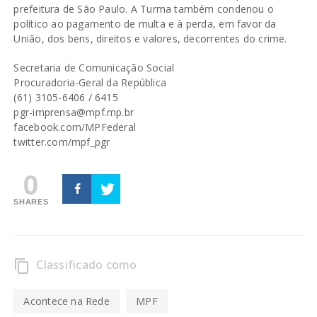
prefeitura de São Paulo. A Turma também condenou o
político ao pagamento de multa e à perda, em favor da
União, dos bens, direitos e valores, decorrentes do crime.
Secretaria de Comunicação Social
Procuradoria-Geral da República
(61) 3105-6406 / 6415
pgr-imprensa@mpf.mp.br
facebook.com/MPFederal
twitter.com/mpf_pgr
0
SHARES
Classificado como
content_copy
Acontece na Rede
MPF