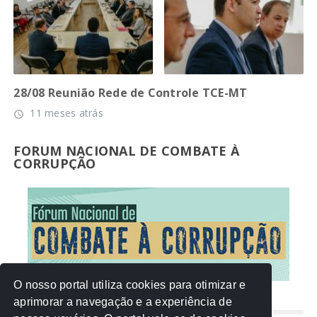
28/08 Reunião Rede de Controle TCE-MT
11 meses atrás
access_time
FORUM NACIONAL DE COMBATE À
CORRUPÇÃO
O nosso portal utiliza cookies para otimizar e
aprimorar a navegação e a experiência de
NUVEM DE TAGS