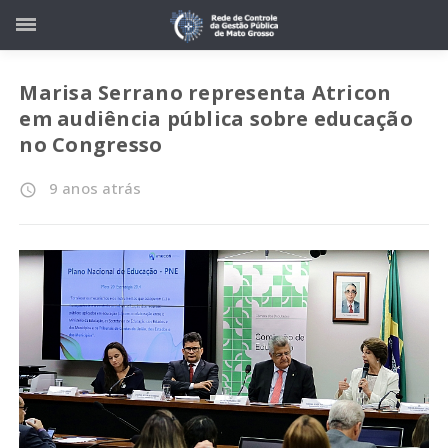
Marisa Serrano representa Atricon
em audiência pública sobre educação
no Congresso
9 anos atrás
access_time