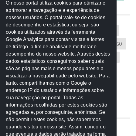
O nosso portal utiliza cookies para otimizar e
aprimorar a navegação e a experiência de
NUVEM DE TAGS
nossos usuários. O portal vale-se de cookies
de desempenho e estatística, ou seja, são
Acontece na Rede
AGU
AMM
Artigos
cookies utilizados através da ferramenta
Google Analytics para contar visitas e fontes
Atricon
Audicom
CAU-MT
CGE
CGU
de tráfego, a fim de analisar e melhorar o
desempenho do nosso website. Através destes
CREA-MT
Eventos
MPC-MT
MPE-MT
dados estatísticos conseguimos saber quais
são as páginas mais e menos populares e a
MPF
Notícias
PF
PGE-MT
PGR
visualizar a navegabilidade pelo website. Para
tanto, compartilhamos com o Google o
Receita Federal
Sem categoria
Senado
endereço IP do usuário e informações sobre
TCE-MT
TCU
TRE
sua navegação no portal. Todas as
informações recolhidas por estes cookies são
agregadas e, por conseguinte, anônimas. Se
REDE NOS ESTADOS
não permitir estes cookies, não saberemos
quando visitou o nosso site. Assim, concordo
Mato Grosso do Sul
que eventuais dados serão tratados na forma