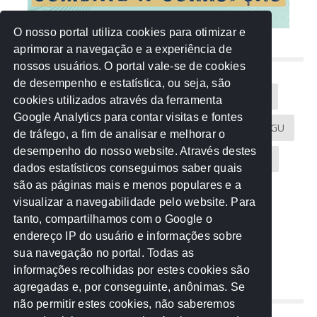
O nosso portal utiliza cookies para otimizar e
aprimorar a navegação e a experiência de
NUVEM DE TAGS
nossos usuários. O portal vale-se de cookies
de desempenho e estatística, ou seja, são
Acontece na Rede
AGU
AMM
Artigos
cookies utilizados através da ferramenta
Google Analytics para contar visitas e fontes
Atricon
Audicom
CAU-MT
CGE
CGU
de tráfego, a fim de analisar e melhorar o
desempenho do nosso website. Através destes
CREA-MT
Eventos
MPC-MT
MPE-MT
dados estatísticos conseguimos saber quais
são as páginas mais e menos populares e a
MPF
Notícias
PF
PGE-MT
PGR
visualizar a navegabilidade pelo website. Para
tanto, compartilhamos com o Google o
Receita Federal
Sem categoria
Senado
endereço IP do usuário e informações sobre
TCE-MT
TCU
TRE
sua navegação no portal. Todas as
informações recolhidas por estes cookies são
agregadas e, por conseguinte, anônimas. Se
REDE NOS ESTADOS
não permitir estes cookies, não saberemos