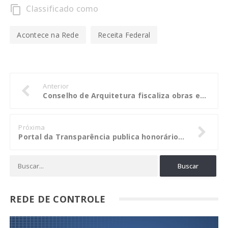
Classificado como
content_copy
Acontece na Rede
Receita Federal
Anterior
Conselho de Arquitetura fiscaliza obras em municípios do norte mato-grossense
Próxima
Portal da Transparência publica honorários advocatícios pagos a servidores federais
REDE DE CONTROLE