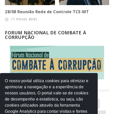
28/08 Reunião Rede de Controle TCE-MT
11 meses atrás
access_time
FORUM NACIONAL DE COMBATE À
CORRUPÇÃO
O nosso portal utiliza cookies para otimizar e
aprimorar a navegação e a experiência de
NUVEM DE TAGS
nossos usuários. O portal vale-se de cookies
de desempenho e estatística, ou seja, são
Acontece na Rede
AGU
AMM
Artigos
cookies utilizados através da ferramenta
Google Analytics para contar visitas e fontes