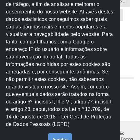
Atricon
Audicom
CAU-MT
CGE
CGU
de tráfego, a fim de analisar e melhorar o
desempenho do nosso website. Através destes
CREA-MT
Eventos
MPC-MT
MPE-MT
dados estatísticos conseguimos saber quais
são as páginas mais e menos populares e a
MPF
Notícias
PF
PGE-MT
PGR
visualizar a navegabilidade pelo website. Para
tanto, compartilhamos com o Google o
Receita Federal
Sem categoria
Senado
endereço IP do usuário e informações sobre
TCE-MT
TCU
TRE
sua navegação no portal. Todas as
informações recolhidas por estes cookies são
agregadas e, por conseguinte, anônimas. Se
REDE NOS ESTADOS
não permitir estes cookies, não saberemos
quando visitou o nosso site. Assim, concordo
Mato Grosso do Sul
que eventuais dados serão tratados na forma
Paraná
do artigo 6º, incisos I, III e VI; artigo 7º, inciso I,
Nacional
e artigo 23, caput, todos da Lei n.º 13.709, de
14 de agosto de 2018 – Lei Geral de Proteção
de Dados Pessoais (LGPD)
Início
Institucional
Projetos
Legislação
Documentos
Notícias
Eventos
Galeria de Fotos
Aceitar