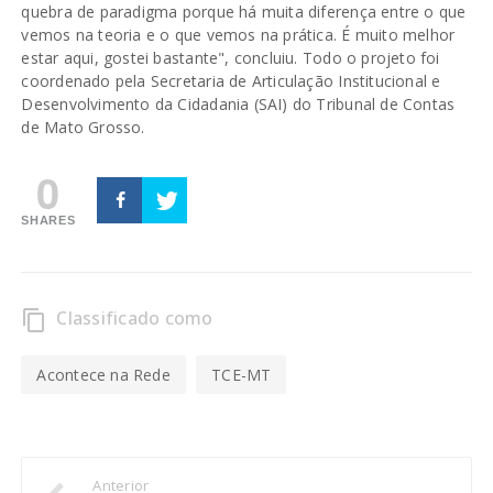
quebra de paradigma porque há muita diferença entre o que
vemos na teoria e o que vemos na prática. É muito melhor
estar aqui, gostei bastante", concluiu. Todo o projeto foi
coordenado pela Secretaria de Articulação Institucional e
Desenvolvimento da Cidadania (SAI) do Tribunal de Contas
de Mato Grosso.
0
SHARES
Classificado como
content_copy
Acontece na Rede
TCE-MT
Anterior