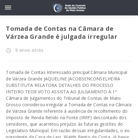
Tomada de Contas na Câmara de
Várzea Grande é julgada irregular
9 anos atrás
access_time
Tomada de Contas Interessado principal:Câmara Municipal
de Várzea Grande JAQUELINE JACOBSENCONSELHEIRA
SUBSTITUTA RELATORA DETALHES DO PROCESSO
INTEIRO TEOR VOTO ASSISTA AO JULGAMENTO A 1ª
Câmara de Julgamentos do Tribunal de Contas de Mato
Grosso considerou irregular a Tomada de Contas na Câmara
de Várzea Grande referente à ausência de recolhimento do
Imposto de Renda Retido na Fonte (IRRF) descontado dos
servidores, que acarretou prejuízo às futuras gestões do
Legislativo Municipal. Em razão dessas irregularidades, o ex-
presidente da Casa de Leis, Waldir Bento da Costa, já havia