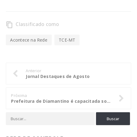
Classificado como
content_copy
Acontece na Rede
TCE-MT
Anterior
Jornal Destaques de Agosto
Próxima
Prefeitura de Diamantino é capacitada sobre sistema de monitoramento de metas