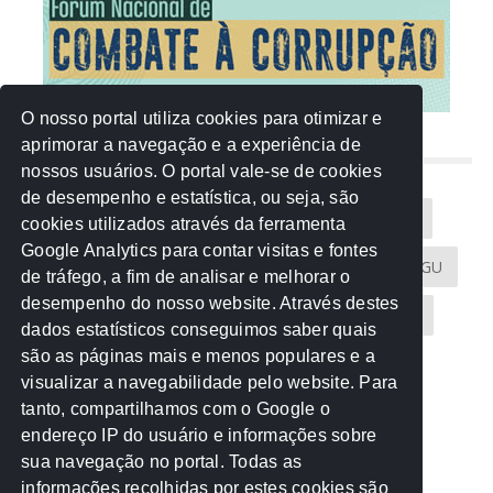
O nosso portal utiliza cookies para otimizar e
aprimorar a navegação e a experiência de
NUVEM DE TAGS
nossos usuários. O portal vale-se de cookies
de desempenho e estatística, ou seja, são
Acontece na Rede
AGU
AMM
Artigos
cookies utilizados através da ferramenta
Google Analytics para contar visitas e fontes
Atricon
Audicom
CAU-MT
CGE
CGU
de tráfego, a fim de analisar e melhorar o
desempenho do nosso website. Através destes
CREA-MT
Eventos
MPC-MT
MPE-MT
dados estatísticos conseguimos saber quais
são as páginas mais e menos populares e a
MPF
Notícias
PF
PGE-MT
PGR
visualizar a navegabilidade pelo website. Para
tanto, compartilhamos com o Google o
Receita Federal
Sem categoria
Senado
endereço IP do usuário e informações sobre
TCE-MT
TCU
TRE
sua navegação no portal. Todas as
informações recolhidas por estes cookies são