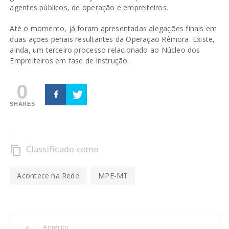
agentes públicos, de operação e empreiteiros.
Até o momento, já foram apresentadas alegações finais em
duas ações penais resultantes da Operação Rêmora. Existe,
ainda, um terceiro processo relacionado ao Núcleo dos
Empreiteiros em fase de instrução.
0
SHARES
Classificado como
content_copy
Acontece na Rede
MPE-MT
Anterior