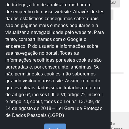
Atricon
Audicom
CAU-MT
CGE
CGU
de tráfego, a fim de analisar e melhorar o
desempenho do nosso website. Através destes
CREA-MT
Eventos
MPC-MT
MPE-MT
dados estatísticos conseguimos saber quais
são as páginas mais e menos populares e a
MPF
Notícias
PF
PGE-MT
PGR
visualizar a navegabilidade pelo website. Para
tanto, compartilhamos com o Google o
Receita Federal
Sem categoria
Senado
endereço IP do usuário e informações sobre
TCE-MT
TCU
TRE
sua navegação no portal. Todas as
informações recolhidas por estes cookies são
agregadas e, por conseguinte, anônimas. Se
REDE NOS ESTADOS
não permitir estes cookies, não saberemos
quando visitou o nosso site. Assim, concordo
Mato Grosso do Sul
que eventuais dados serão tratados na forma
Paraná
do artigo 6º, incisos I, III e VI; artigo 7º, inciso I,
Nacional
e artigo 23, caput, todos da Lei n.º 13.709, de
14 de agosto de 2018 – Lei Geral de Proteção
de Dados Pessoais (LGPD)
Início
Institucional
Projetos
Legislação
Documentos
Notícias
Eventos
Galeria de Fotos