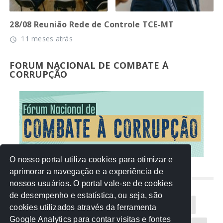
28/08 Reunião Rede de Controle TCE-MT
11 meses atrás
access_time
FORUM NACIONAL DE COMBATE À
CORRUPÇÃO
O nosso portal utiliza cookies para otimizar e
aprimorar a navegação e a experiência de
NUVEM DE TAGS
nossos usuários. O portal vale-se de cookies
de desempenho e estatística, ou seja, são
Acontece na Rede
AGU
AMM
Artigos
cookies utilizados através da ferramenta
Google Analytics para contar visitas e fontes