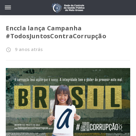
Enccla lança Campanha
#TodosJuntosContraCorrupção
9 anos atrás
access_time