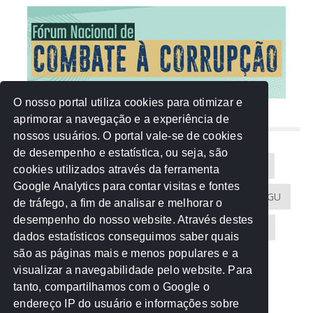
O nosso portal utiliza cookies para otimizar e
aprimorar a navegação e a experiência de
NUVEM DE TAGS
nossos usuários. O portal vale-se de cookies
de desempenho e estatística, ou seja, são
Acontece na Rede
AGU
AMM
Artigos
cookies utilizados através da ferramenta
Google Analytics para contar visitas e fontes
Atricon
Audicom
CAU-MT
CGE
CGU
de tráfego, a fim de analisar e melhorar o
desempenho do nosso website. Através destes
CREA-MT
Eventos
MPC-MT
MPE-MT
dados estatísticos conseguimos saber quais
são as páginas mais e menos populares e a
MPF
Notícias
PF
PGE-MT
PGR
visualizar a navegabilidade pelo website. Para
tanto, compartilhamos com o Google o
Receita Federal
Sem categoria
Senado
endereço IP do usuário e informações sobre