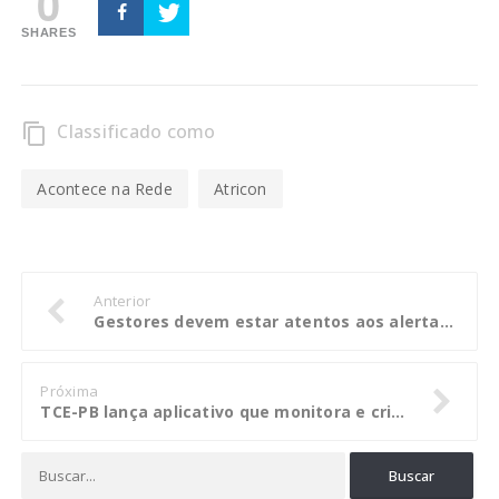
0
SHARES
Classificado como
content_copy
Acontece na Rede
Atricon
Anterior
Gestores devem estar atentos aos alertas publicados nas edições diárias do DOC
Próxima
TCE-PB lança aplicativo que monitora e cria ranking de gastos com pessoal pelas Prefeituras e Câmaras