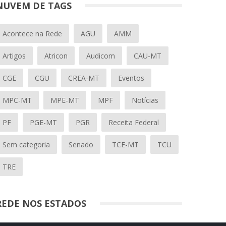
NUVEM DE TAGS
Acontece na Rede
AGU
AMM
Artigos
Atricon
Audicom
CAU-MT
CGE
CGU
CREA-MT
Eventos
MPC-MT
MPE-MT
MPF
Notícias
PF
PGE-MT
PGR
Receita Federal
Sem categoria
Senado
TCE-MT
TCU
TRE
REDE NOS ESTADOS