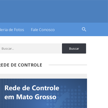
search
leria de Fotos
Fale Conosco
REDE DE CONTROLE