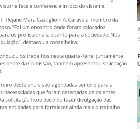
istoria faça a conferência in loco do sistema.
MT, Rejane Mara Castiglioni A. Caravela, membro da
eitoso. “Foi um encontro onde foram colocados
2
ara os profissionais, quanto para a sociedade. Nos
access
ulação”, destacou a conselheira.
nduziu os trabalhos nesta quarta-feira, juntamente
residente da Comissão, também apresentou solicitação
.
reiro deste ano e são agendadas sempre para a
às necessidades que foram detectadas pelos entes
da solicitação ficou decidido fazer divulgação das
as entidades para fortalecer ainda mais o trabalho