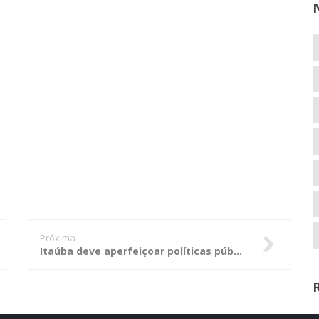
Próxima
Itaúba deve aperfeiçoar políticas públicas nas áreas de educação e saúde