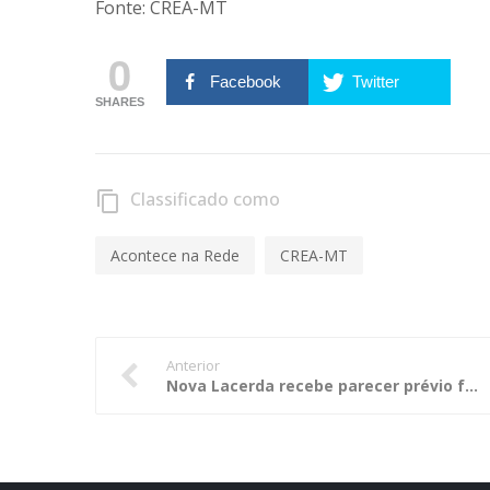
Fonte: CREA-MT
0
Facebook
Twitter
SHARES
Classificado como
content_copy
Acontece na Rede
CREA-MT
Anterior
Nova Lacerda recebe parecer prévio favorável às contas anuais de governo