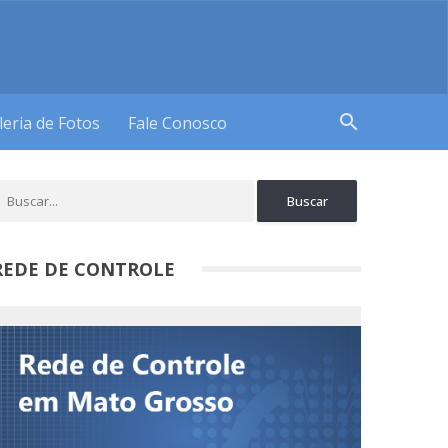
search
leria de Fotos
Fale Conosco
REDE DE CONTROLE