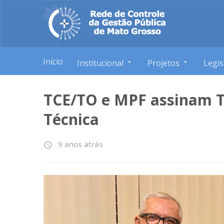
Início
Institucional
Projetos
Legis
TCE/TO e MPF assinam 
Técnica
9 anos atrás
access_time