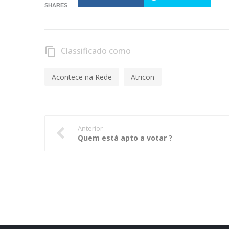
SHARES
Classificado como
content_copy
Acontece na Rede
Atricon
Anterior
Quem está apto a votar ?