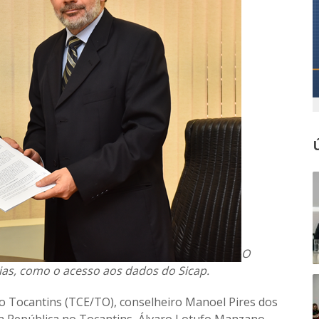
O
ias, como o acesso aos dados do Sicap.
o Tocantins (TCE/TO), conselheiro Manoel Pires dos
a República no Tocantins, Álvaro Lotufo Manzano,