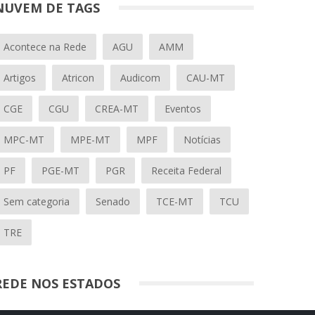
NUVEM DE TAGS
Acontece na Rede
AGU
AMM
Artigos
Atricon
Audicom
CAU-MT
CGE
CGU
CREA-MT
Eventos
MPC-MT
MPE-MT
MPF
Notícias
PF
PGE-MT
PGR
Receita Federal
Sem categoria
Senado
TCE-MT
TCU
TRE
REDE NOS ESTADOS