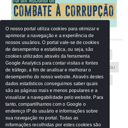
O nosso portal utiliza cookies para otimizar e
aprimorar a navegação e a experiência de
NUVEM DE TAGS
nossos usuários. O portal vale-se de cookies
de desempenho e estatística, ou seja, são
Acontece na Rede
AGU
AMM
Artigos
cookies utilizados através da ferramenta
Google Analytics para contar visitas e fontes
Atricon
Audicom
CAU-MT
CGE
CGU
de tráfego, a fim de analisar e melhorar o
desempenho do nosso website. Através destes
CREA-MT
Eventos
MPC-MT
MPE-MT
dados estatísticos conseguimos saber quais
são as páginas mais e menos populares e a
MPF
Notícias
PF
PGE-MT
PGR
visualizar a navegabilidade pelo website. Para
tanto, compartilhamos com o Google o
Receita Federal
Sem categoria
Senado
endereço IP do usuário e informações sobre
TCE-MT
TCU
TRE
sua navegação no portal. Todas as
informações recolhidas por estes cookies são