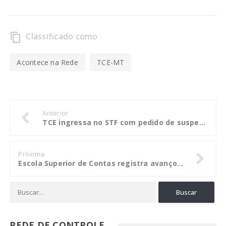
Classificado como
content_copy
Acontece na Rede
TCE-MT
Anterior
TCE ingressa no STF com pedido de suspensão do afastamento de conselheiro
Próxima
Escola Superior de Contas registra avanços no primeiro semestre de 2017
REDE DE CONTROLE