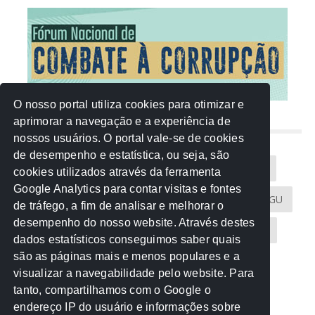
O nosso portal utiliza cookies para otimizar e
aprimorar a navegação e a experiência de
NUVEM DE TAGS
nossos usuários. O portal vale-se de cookies
de desempenho e estatística, ou seja, são
Acontece na Rede
AGU
AMM
Artigos
cookies utilizados através da ferramenta
Google Analytics para contar visitas e fontes
Atricon
Audicom
CAU-MT
CGE
CGU
de tráfego, a fim de analisar e melhorar o
desempenho do nosso website. Através destes
CREA-MT
Eventos
MPC-MT
MPE-MT
dados estatísticos conseguimos saber quais
são as páginas mais e menos populares e a
MPF
Notícias
PF
PGE-MT
PGR
visualizar a navegabilidade pelo website. Para
tanto, compartilhamos com o Google o
Receita Federal
Sem categoria
Senado
endereço IP do usuário e informações sobre