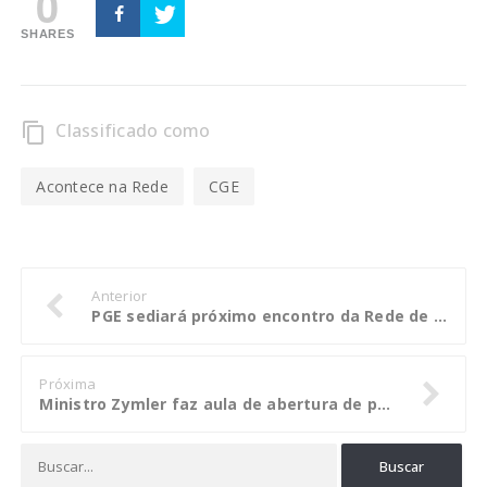
0
SHARES
Classificado como
content_copy
Acontece na Rede
CGE
Anterior
PGE sediará próximo encontro da Rede de Controle de Gestão Pública
Próxima
Ministro Zymler faz aula de abertura de pós-graduação em Goiânia