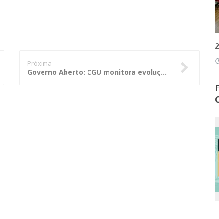
2
access
Próxima
Governo Aberto: CGU monitora evolução do Plano de Ação Nacional