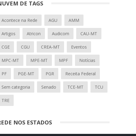
NUVEM DE TAGS
Acontece na Rede
AGU
AMM
Artigos
Atricon
Audicom
CAU-MT
CGE
CGU
CREA-MT
Eventos
MPC-MT
MPE-MT
MPF
Notícias
PF
PGE-MT
PGR
Receita Federal
Sem categoria
Senado
TCE-MT
TCU
TRE
REDE NOS ESTADOS