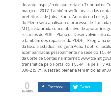
durante inspeção de auditoria do Tribunal de Con
março de 2017. Também serão analisadas contas
prefeituras de Juína, Santo Antonio do Leste, Ja
do Pleno será analisado o processo de Tomada d
MT), instaurada com o objetivo de apurar irreg
recursos do PDE – Plano de Desenvolvimento da 
e também dos repasses do PDDE – Programa de D
da Escola Estadual Indígena Adão Toptiro, local
acompanhadas pessoalmente na sede do TCE-MT 
da Corte de Contas na Internet: www.tce.mt.gov
transmitida pelo Portal do TCE-MT e pela TV Ass
330-2 (SKY). A sessão plenária tem início às 8h3
0
Facebook
Twitter
SHARES