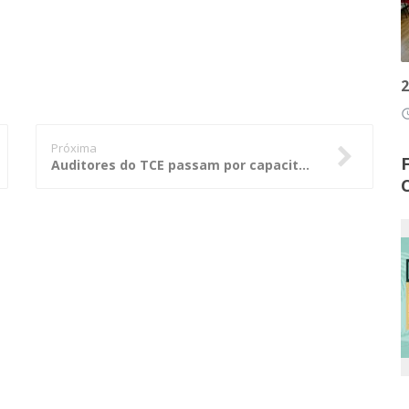
2
access
Próxima
Auditores do TCE passam por capacitação sobre judicialização da saúde