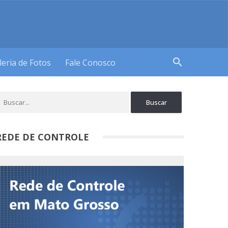
search
leria de Fotos
Fale Conosco
REDE DE CONTROLE