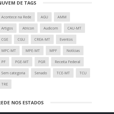
NUVEM DE TAGS
Acontece na Rede
AGU
AMM
Artigos
Atricon
Audicom
CAU-MT
CGE
CGU
CREA-MT
Eventos
MPC-MT
MPE-MT
MPF
Notícias
PF
PGE-MT
PGR
Receita Federal
Sem categoria
Senado
TCE-MT
TCU
TRE
REDE NOS ESTADOS