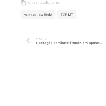
Classificado como
content_copy
Acontece na Rede
TCE-MT
Anterior
Operação combate fraude em aposentadoria militar no Rio Grande do Sul