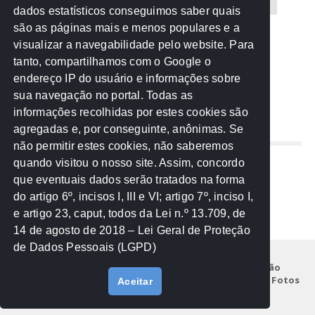
CREA-MT
Eventos
MPC-MT
MPE-MT
dados estatísticos conseguimos saber quais
são as páginas mais e menos populares e a
MPF
Notícias
PF
PGE-MT
PGR
visualizar a navegabilidade pelo website. Para
tanto, compartilhamos com o Google o
Receita Federal
Sem categoria
Senado
endereço IP do usuário e informações sobre
TCE-MT
TCU
TRE
sua navegação no portal. Todas as
informações recolhidas por estes cookies são
agregadas e, por conseguinte, anônimas. Se
REDE NOS ESTADOS
não permitir estes cookies, não saberemos
quando visitou o nosso site. Assim, concordo
Mato Grosso do Sul
que eventuais dados serão tratados na forma
Paraná
do artigo 6º, incisos I, III e VI; artigo 7º, inciso I,
Nacional
e artigo 23, caput, todos da Lei n.º 13.709, de
14 de agosto de 2018 – Lei Geral de Proteção
de Dados Pessoais (LGPD)
Início
Institucional
Projetos
Legislação
Documentos
Notícias
Eventos
Galeria de Fotos
Aceitar
Fale Conosco