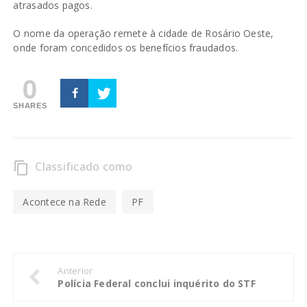
atrasados pagos.
O nome da operação remete à cidade de Rosário Oeste,
onde foram concedidos os benefícios fraudados.
0
SHARES
Classificado como
content_copy
Acontece na Rede
PF
Anterior
Polícia Federal conclui inquérito do STF