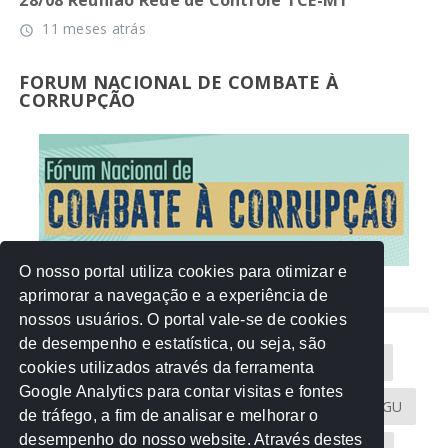
11 meses atrás
access_time
FORUM NACIONAL DE COMBATE À
CORRUPÇÃO
O nosso portal utiliza cookies para otimizar e
aprimorar a navegação e a experiência de
NUVEM DE TAGS
nossos usuários. O portal vale-se de cookies
de desempenho e estatística, ou seja, são
Acontece na Rede
AGU
AMM
Artigos
cookies utilizados através da ferramenta
Google Analytics para contar visitas e fontes
Atricon
Audicom
CAU-MT
CGE
CGU
de tráfego, a fim de analisar e melhorar o
desempenho do nosso website. Através destes