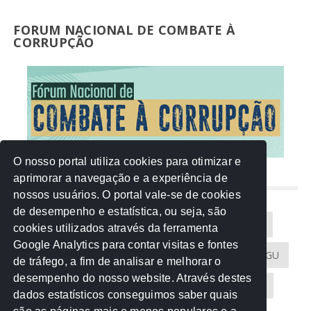
FORUM NACIONAL DE COMBATE À
CORRUPÇÃO
O nosso portal utiliza cookies para otimizar e
aprimorar a navegação e a experiência de
NUVEM DE TAGS
nossos usuários. O portal vale-se de cookies
de desempenho e estatística, ou seja, são
Acontece na Rede
AGU
AMM
Artigos
cookies utilizados através da ferramenta
Google Analytics para contar visitas e fontes
Atricon
Audicom
CAU-MT
CGE
CGU
de tráfego, a fim de analisar e melhorar o
desempenho do nosso website. Através destes
CREA-MT
Eventos
MPC-MT
MPE-MT
dados estatísticos conseguimos saber quais