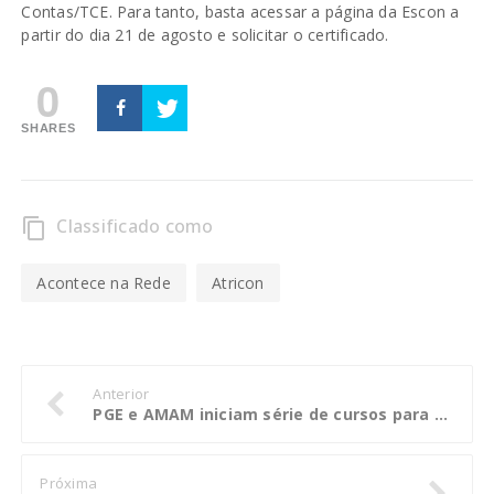
Contas/TCE. Para tanto, basta acessar a página da Escon a
partir do dia 21 de agosto e solicitar o certificado.
0
SHARES
Classificado como
content_copy
Acontece na Rede
Atricon
Anterior
PGE e AMAM iniciam série de cursos para capacitação de advogados públicos
Próxima