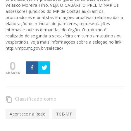
Velasco Moreira Filho. VEJA O GABARITO PRELIMINAR Os
assessores jurídicos do MP de Contas auxiliam os
procuradores e analistas em ações proativas relacionadas à
elaboração de minutas de pareceres, representações
internas e outras demandas do órgão. O trabalho é
realizado de segunda a sexta-feira em turnos matutinos ou
vespertinos. Veja mais informações sobre a seleção no link:
http://mpc.mt.gov.br/selecao/
0
SHARES
Classificado como
content_copy
Acontece na Rede
TCE-MT