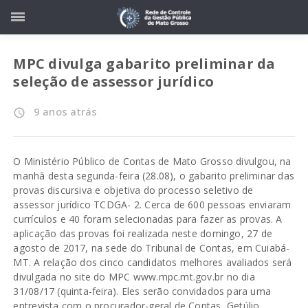
MPC divulga gabarito preliminar da
seleção de assessor jurídico
9 anos atrás
access_time
O Ministério Público de Contas de Mato Grosso divulgou, na
manhã desta segunda-feira (28.08), o gabarito preliminar das
provas discursiva e objetiva do processo seletivo de
assessor jurídico TCDGA- 2. Cerca de 600 pessoas enviaram
currículos e 40 foram selecionadas para fazer as provas. A
aplicação das provas foi realizada neste domingo, 27 de
agosto de 2017, na sede do Tribunal de Contas, em Cuiabá-
MT. A relação dos cinco candidatos melhores avaliados será
divulgada no site do MPC www.mpc.mt.gov.br no dia
31/08/17 (quinta-feira). Eles serão convidados para uma
entrevista com o procurador-geral de Contas, Getúlio