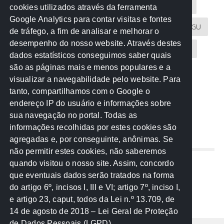
Acontece na Rede
AGU
AMM
Artigos
cookies utilizados através da ferramenta
Google Analytics para contar visitas e fontes
Atricon
Audicom
CAU-MT
CGE
CGU
de tráfego, a fim de analisar e melhorar o
desempenho do nosso website. Através destes
CREA-MT
Eventos
MPC-MT
MPE-MT
dados estatísticos conseguimos saber quais
são as páginas mais e menos populares e a
MPF
Notícias
PF
PGE-MT
PGR
visualizar a navegabilidade pelo website. Para
tanto, compartilhamos com o Google o
Receita Federal
Sem categoria
Senado
endereço IP do usuário e informações sobre
TCE-MT
TCU
TRE
sua navegação no portal. Todas as
informações recolhidas por estes cookies são
agregadas e, por conseguinte, anônimas. Se
REDE NOS ESTADOS
não permitir estes cookies, não saberemos
quando visitou o nosso site. Assim, concordo
Mato Grosso do Sul
que eventuais dados serão tratados na forma
Paraná
do artigo 6º, incisos I, III e VI; artigo 7º, inciso I,
Nacional
e artigo 23, caput, todos da Lei n.º 13.709, de
14 de agosto de 2018 – Lei Geral de Proteção
de Dados Pessoais (LGPD)